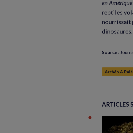
en Amérique 
reptiles vo
nourrissait
dinosaures.
Source :
Journ
(nouve
fenêtr
Archéo & Pal
ARTICLES 