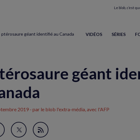
Le blob, c’est quo
 ptérosaure géant identifié au Canada
VIDÉOS
SÉRIES
F
térosaure géant iden
anada
ptembre 2019
- par le blob l'extra-média, avec l'AFP
avori
artager
Partager
Flux