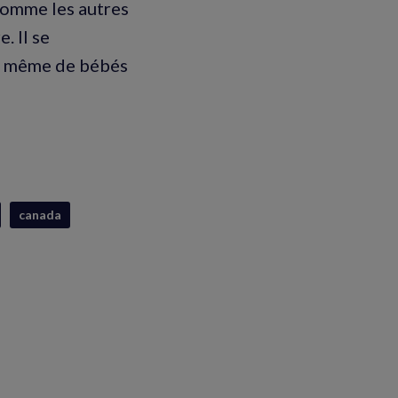
 Comme les autres
. Il se
et même de bébés
canada