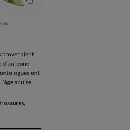
y de
es provenaient
e d’un jeune
léontologues ont
l’âge adulte.
érosaures,