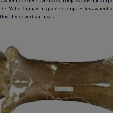
 avaient été découverts il y a déjà 30 ans dans la p
de l’Alberta, mais les paléontologues les avaient a
lus, découvert au Texas.
Agrandir
l'image