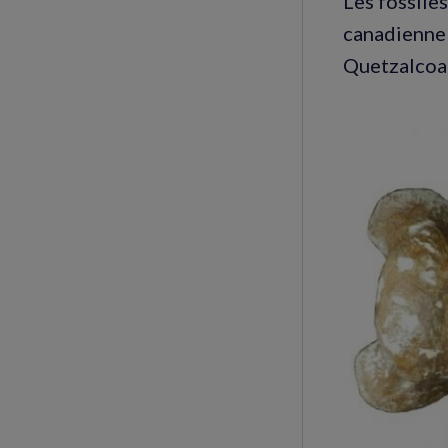
Les fossiles
canadienne 
Quetzalcoat