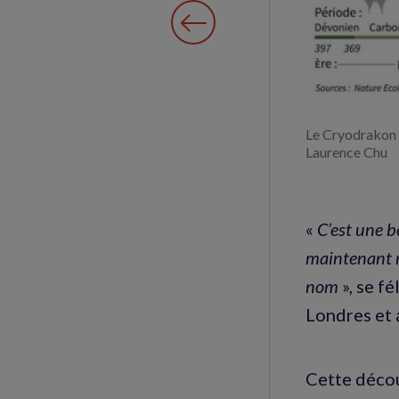
Le Cryodrakon 
Laurence Chu
«
C’est une b
maintenant n
nom
», se f
Londres et a
Cette déco