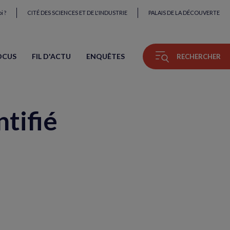
i ?
CITÉ DES SCIENCES ET DE L'INDUSTRIE
PALAIS DE LA DÉCOUVERTE
OCUS
FIL D'ACTU
ENQUÊTES
RECHERCHER
tifié