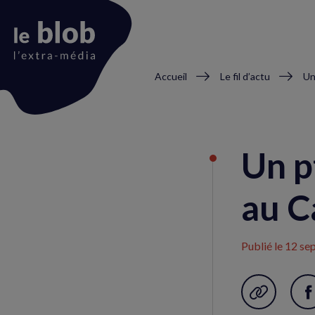
Fil
Accueil
Le fil d’actu
Un
d'Ariane
Animation
du
Un p
logo
au C
Publié le
12 se
Garder en f
P