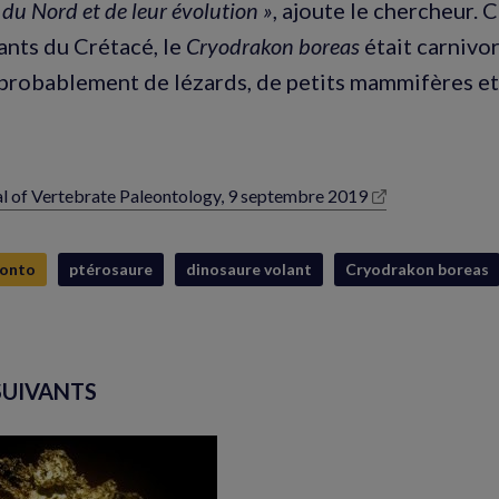
du Nord et de leur évolution »
, ajoute le chercheur.
lants du Crétacé, le
Cryodrakon boreas
était carnivore
 probablement de lézards, de petits mammifères 
al of Vertebrate Paleontology, 9 septembre 2019
lle
e)
éonto
ptérosaure
dinosaure volant
Cryodrakon boreas
SUIVANTS