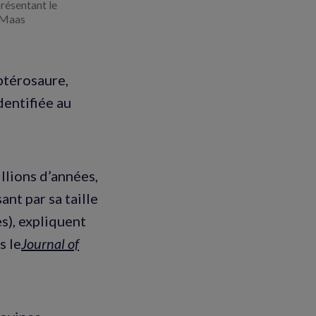
résentant le
 Maas
ptérosaure,
dentifiée au
illions d’années,
ant par sa taille
s), expliquent
s le
Journal of