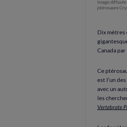
Image diffusée 
ptérosaure Cr
Dix mètres 
gigantesque 
Canada par 
Ce ptérosau
est l’un des
avec un aut
les chercheu
Vertebrate P