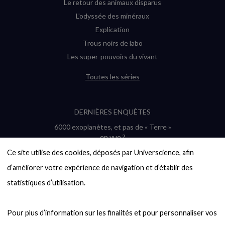
Le retour des animaux disparus
L’odyssée des minéraux
Explication
Trous noirs de labo
Les super-pouvoirs du vivant
Toutes les séries
DERNIÈRES ENQUÊTES
6000 exoplanètes, et pas de « Terre »
en vue ?
Quel avenir pour les cryptos ?
Ce site utilise des cookies, déposés par Universcience, afin 
Un loup préhistorique ressuscité ? La
d’améliorer votre expérience de navigation et d’établir des 
désextinction en question
statistiques d’utilisation.

Entre mathématiques et politique : la
quête d’un vote équitable
Évaluer l’intelligence humaine : un vrai
Pour plus d’information sur les finalités et pour personnaliser vos 
casse-tête