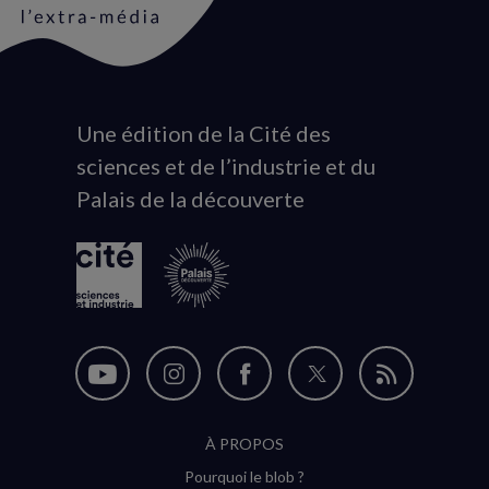
Une édition de la Cité des
Animation
sciences et de l’industrie et du
du
Palais de la découverte
logo
Nous
Nous
Nous
Nous
Flux
suivre
suivre
suivre
suivre
RSS
À PROPOS
sur
sur
sur
sur
Pourquoi le blob ?
YouTube
Instagram
Facebook
Twitter