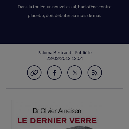
Dans la foulée, un nouvel essai, baclofène contre
placebo, doit débuter au mois de mai.
Paloma Bertrand - Publié le
23/03/2012 12:04
Garder en favori
Partager
Partager
Flux
sur
sur
RSS
Facebook
Twitter
(nouvelle
(nouvelle
fenêtre)
fenêtre)