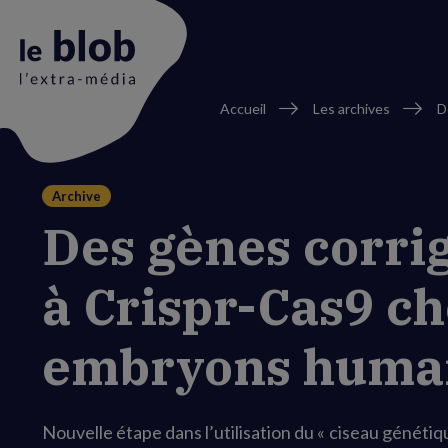
Fil
Accueil
Les archives
d'Ariane
Animation
Archive
du
Des gènes corri
logo
à Crispr-Cas9 ch
embryons huma
Nouvelle étape dans l’utilisation du « ciseau génétiq