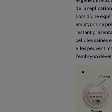
le gène défectue
de la réplication
Lors d’une expé
embryons ne prés
restant présent
cellules saines
elles peuvent ma
l’embryon dével