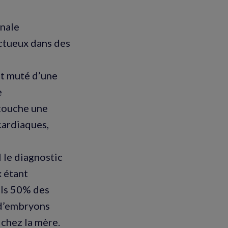
onale
ctueux dans des
st muté d’une
e
 touche une
cardiaques,
 le diagnostic
x étant
uls 50% des
 d’embryons
 chez la mère.