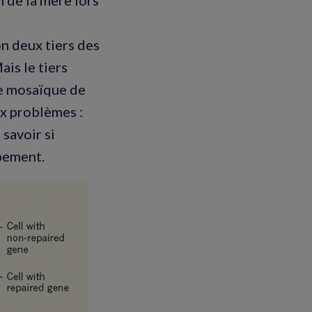
n de la mère lors
n deux tiers des
is le tiers
ne mosaïque de
x problèmes :
 savoir si
pement.