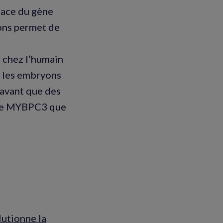
race du gène
ons permet de
r chez l’humain
– les embryons
 avant que des
gène MYBPC3 que
lutionne la