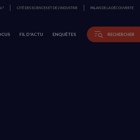
i ?
CITÉ DES SCIENCES ET DE L'INDUSTRIE
PALAIS DE LA DÉCOUVERTE
OCUS
FIL D'ACTU
ENQUÊTES
RECHERCHER