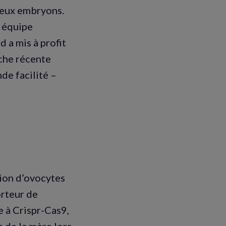
reux embryons.
e équipe
 a mis à profit
che récente
de facilité –
tion d’ovocytes
rteur de
e à Crispr-Cas9,