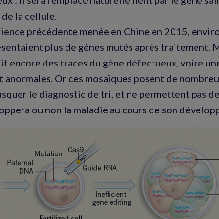
ux : il sera remplacé naturellement par le gène sai
 de la cellule.
rience précédente menée en Chine en 2015, enviro
entaient plus de gènes mutés après traitement. Ma
ait encore des traces du gène défectueux, voire u
 et anormales. Or ces mosaïques posent de nombreu
squer le diagnostic de tri, et ne permettent pas de
oppera ou non la maladie au cours de son dévelop