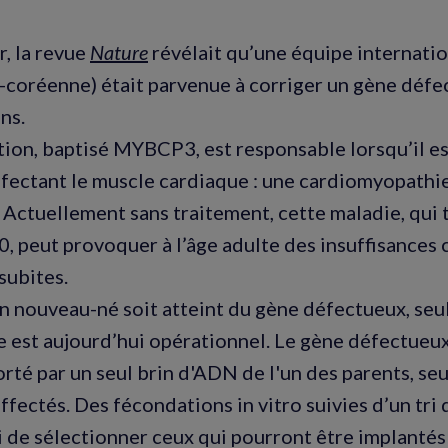
r, la revue
Nature
révélait qu’une équipe internati
-coréenne) était parvenue à corriger un gène défe
ns.
tion, baptisé MYBCP3, est responsable lorsqu’il e
ffectant le muscle cardiaque : une cardiomyopathi
 Actuellement sans traitement, cette maladie, qui
, peut provoquer à l’âge adulte des insuffisances 
subites.
n nouveau-né soit atteint du gène défectueux, seul
e est aujourd’hui opérationnel. Le gène défectueu
té par un seul brin d'ADN de l'un des parents, se
fectés. Des fécondations in vitro suivies d’un tri
 de sélectionner ceux qui pourront être implantés