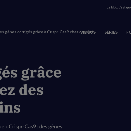
Le blob, c’est quo
Des gènes corrigés grâce à Crispr-Cas9 chez des embryons humains
VIDÉOS
SÉRIES
F
gés grâce
ez des
ins
ue » Crispr-Cas9 : des gènes