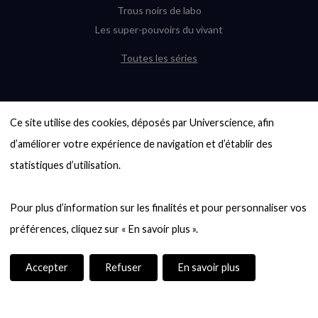
Trous noirs de labo
Les super-pouvoirs du vivant
Toutes les séries
DERNIÈRES ENQUÊTES
Ce site utilise des cookies, déposés par Universcience, afin 
6000 exoplanètes, et pas de « Terre »
en vue ?
d’améliorer votre expérience de navigation et d’établir des 
Quel avenir pour les cryptos ?
statistiques d’utilisation.

Un loup préhistorique ressuscité ? La
désextinction en question
Pour plus d’information sur les finalités et pour personnaliser vos 
Entre mathématiques et politique : la
quête d’un vote équitable
Évaluer l’intelligence humaine : un vrai
casse-tête
Accepter
Refuser
En savoir plus
Toutes les enquêtes