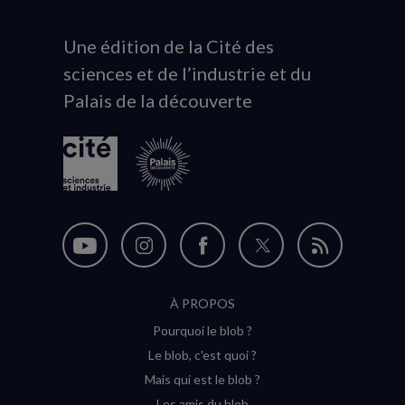
Une édition de la Cité des
Animation
sciences et de l’industrie et du
du
Palais de la découverte
logo
Nous
Nous
Nous
Nous
Flux
suivre
suivre
suivre
suivre
RSS
À PROPOS
sur
sur
sur
sur
Pourquoi le blob ?
YouTube
Instagram
Facebook
Twitter
Le blob, c'est quoi ?
(nouvelle
(nouvelle
(nouvelle
(nouvelle
Mais qui est le blob ?
fenêtre)
fenêtre)
fenêtre)
fenêtre)
Les amis du blob