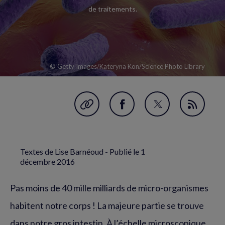
de traitements.
© Getty Images/Kateryna Kon/Science Photo Library
Garder en favori
Partager
Partager
Flux
sur
sur
RSS
Facebook
Twitter
Textes de Lise Barnéoud - Publié le
1
(nouvelle
(nouvelle
décembre 2016
fenêtre)
fenêtre)
Pas moins de 40 mille milliards de micro-organismes
habitent notre corps ! La majeure partie se trouve
dans notre gros intestin. À l’échelle microscopique,