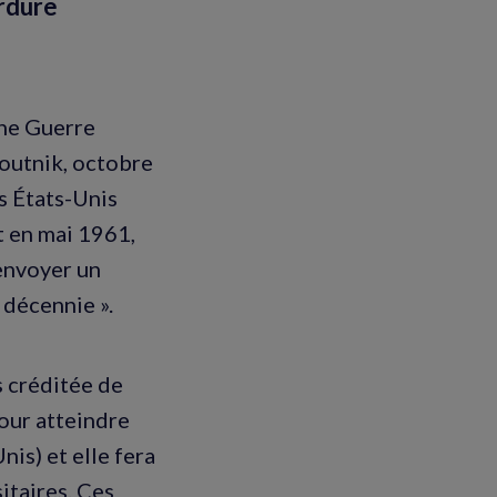
erdure
ine Guerre
poutnik, octobre
s États-Unis
t en mai 1961,
’envoyer un
 décennie ».
s créditée de
pour atteindre
nis) et elle fera
itaires. Ces