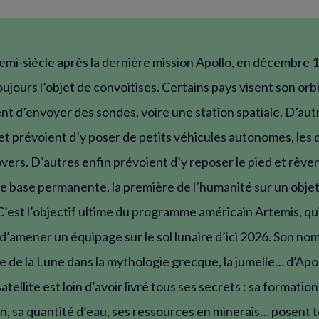
emi-siècle après la dernière mission Apollo, en décembre 1
oujours l’objet de convoitises. Certains pays visent son orbit
t d’envoyer des sondes, voire une station spatiale. D’aut
et prévoient d’y poser de petits véhicules autonomes, les
vers. D’autres enfin prévoient d’y reposer le pied et rêven
ne base permanente, la première de l’humanité sur un obje
C’est l’objectif ultime du programme américain Artemis, qui
’amener un équipage sur le sol lunaire d’ici 2026. Son nom
e de la Lune dans la mythologie grecque, la jumelle… d’Apol
tellite est loin d’avoir livré tous ses secrets : sa formation
n, sa quantité d’eau, ses ressources en minerais… posent 