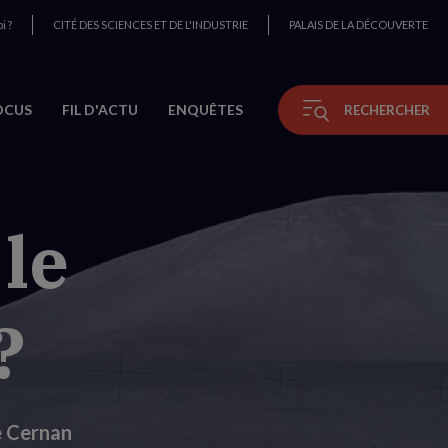
i ?
CITÉ DES SCIENCES ET DE L'INDUSTRIE
PALAIS DE LA DÉCOUVERTE
OCUS
FIL D'ACTU
ENQUÊTES
RECHERCHER
 le
?
e Cernan