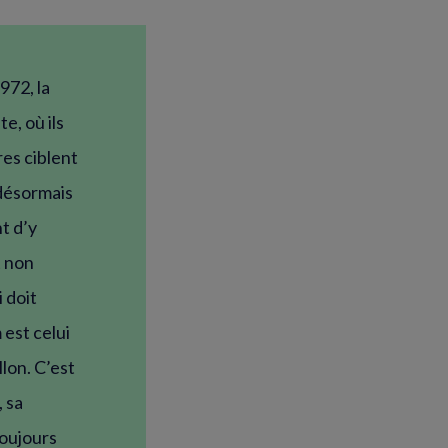
fenêtre)
fenêtre)
972, la
e, où ils
res ciblent
 désormais
t d’y
t non
 doit
 est celui
lon. C’est
, sa
toujours