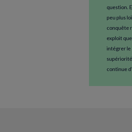
question. E
peu plus lo
conquête r
exploit qu
intégrer le
supériorit
continue d