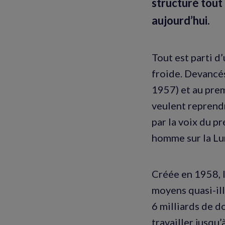
structuré tout 
aujourd’hui.
Tout est parti d
froide. Devancés
1957) et au prem
veulent reprendr
par la voix du p
homme sur la Lun
Créée en 1958, l
moyens quasi-ill
6 milliards de d
travailler jusqu