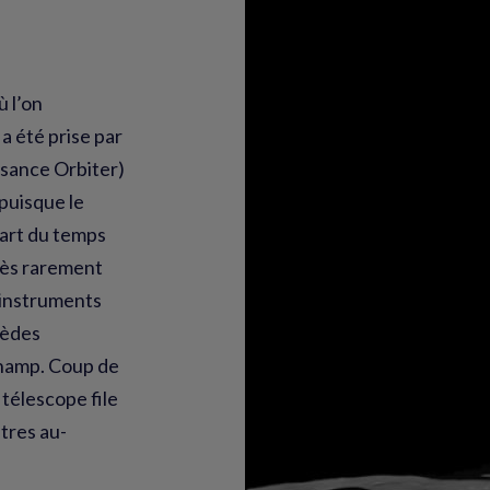
ù l’on
 a été prise par
ssance Orbiter)
puisque le
part du temps
très rarement
s instruments
mèdes
champ. Coup de
 télescope file
tres au-