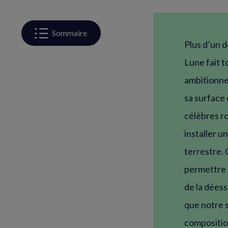
Sommaire
Plus d’un d
Lune fait t
ambitionnen
sa surface 
célèbres ro
installer u
terrestre. 
permettre d
de la déess
que notre sa
compositio