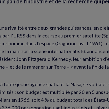
un pan de l’industrie et de la recherche qui p
’une rivalité entre deux grandes puissances, en ple
 par l’URSS dans la course au premier satellite (S
ier homme dans l’espace (Gagarine, avril 1961), le
e la main sur la scène internationale. Et annoncen
résident John Fitzgerald Kennedy, leur ambition d
e – et de le ramener sur Terre – « avant la fin de la
a toute jeune agence spatiale, la Nasa, se voit alor
imités : son budget est multiplié par 20 en 5 ans (
ollars en 1966, soit 4 % du budget total des États-U
’à 376 000 personnes incluant industriels et univers