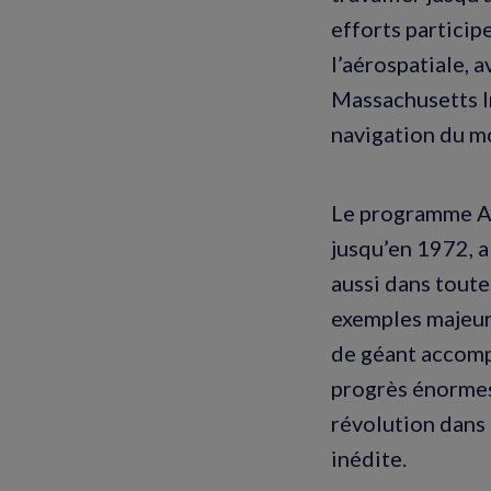
efforts particip
l’aérospatiale, 
Massachusetts I
navigation du m
Le programme Apo
jusqu’en 1972, a
aussi dans toute
exemples majeurs
de géant accompl
progrès énormes 
révolution dans 
inédite.