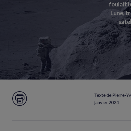
foulait l
Lune, t
sate
Texte de Pierre-Yv
Imprimer la page
janvier 2024