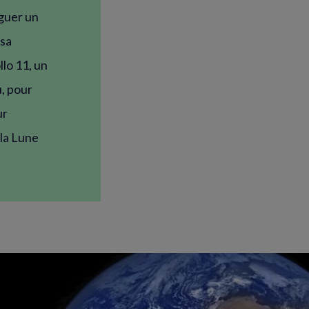
iguer un
 sa
lo 11, un
, pour
ur
 la Lune