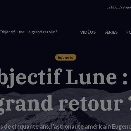
Le blob, c’est quo
Objectif Lune : le grand retour ?
VIDÉOS
SÉRIES
F
Enquête
jectif Lune :
grand retour 
plus de cinquante ans, l’astronaute américain Eugen