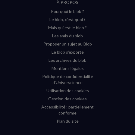
À PROPOS
sur
sur
sur
sur
Pourquoi le blob ?
YouTube
Instagram
Facebook
Twitter
Le blob, c'est quoi ?
(nouvelle
(nouvelle
(nouvelle
(nouvelle
Mais qui est le blob ?
fenêtre)
fenêtre)
fenêtre)
fenêtre)
Les amis du blob
Proposer un sujet au Blob
Le blob s'exporte
Les archives du blob
Mentions légales
Politique de confidentialité
d'Universcience
Utilisation des cookies
Gestion des cookies
Accessibilité : partiellement
conforme
Plan du site