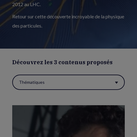
2012 au LHC.
Retour sur cette découverte incroyable de la physique
des particules.
Découvrez les 3 contenus proposés
Thématiques
Utiliser
ces
filtres
pour
réactualiser