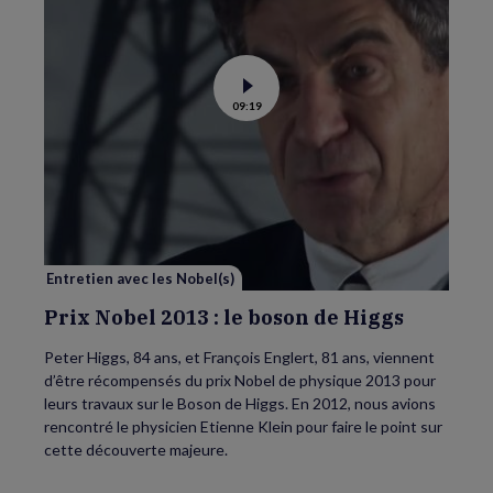
la
page.
Voir
09:19
la
vidéo
de
Prix
Nobel
2013
:
le
boson
de
Higgs
Entretien avec les Nobel(s)
Prix Nobel 2013 : le boson de Higgs
Peter Higgs, 84 ans, et François Englert, 81 ans, viennent
d’être récompensés du prix Nobel de physique 2013 pour
leurs travaux sur le Boson de Higgs. En 2012, nous avions
rencontré le physicien Etienne Klein pour faire le point sur
cette découverte majeure.