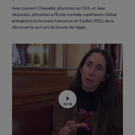
Avec Laurent Chevalier, physicien au CEA, et Jean
Iliopoulos, physicien à l'École normale supérieure. Débat
enregistré juste avant l'annonce, le 4 juillet 2012, de la
découverte au Cern du boson de Higgs.
Voir
05:58
la
vidéo
de
Le
boson
de
Higgs,
et