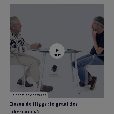
Voir
28:19
la
vidéo
de
Boson
de
Higgs
:
le
graal
des
physiciens
?
Le débat et vice versa
Boson de Higgs : le graal des
physiciens ?