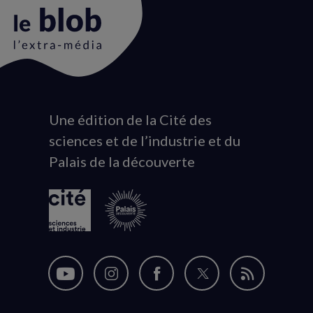
Une édition de la Cité des
Animation
sciences et de l’industrie et du
du
Palais de la découverte
logo
Nous
Nous
Nous
Nous
Flux
suivre
suivre
suivre
suivre
RSS