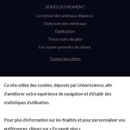
SÉRIES DU MOMENT
Le retour des animaux disparus
L’odyssée des minéraux
Explication
Trous noirs de labo
Les super-pouvoirs du vivant
Toutes les séries
DERNIÈRES ENQUÊTES
Ce site utilise des cookies, déposés par Universcience, afin 
6000 exoplanètes, et pas de « Terre »
en vue ?
d’améliorer votre expérience de navigation et d’établir des 
Quel avenir pour les cryptos ?
statistiques d’utilisation.

Un loup préhistorique ressuscité ? La
désextinction en question
Pour plus d’information sur les finalités et pour personnaliser vos 
Entre mathématiques et politique : la
quête d’un vote équitable