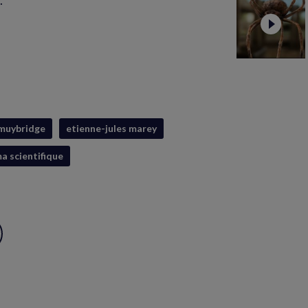
.
muybridge
etienne-jules marey
a scientifique
ux
S