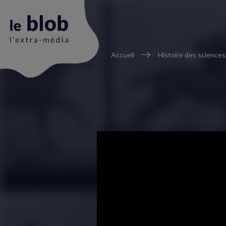
Fil
Accueil
Histoire des sciences
d'Ariane
Animation
du
logo