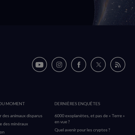
Nous
Nous
Nous
Nous
Flux
suivre
suivre
suivre
suivre
RSS
sur
sur
sur
sur
YouTube
Instagram
Facebook
Twitter
 DU MOMENT
DERNIÈRES ENQUÊTES
(nouvelle
(nouvelle
(nouvelle
(nouvelle
fenêtre)
fenêtre)
fenêtre)
fenêtre)
r des animaux disparus
6000 exoplanètes, et pas de « Terre »
en vue ?
ée des minéraux
Quel avenir pour les cryptos ?
ion