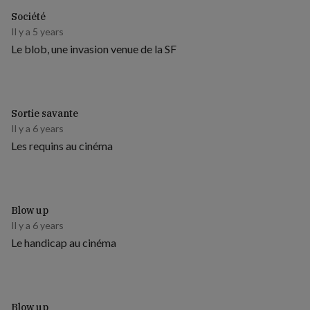
Société
Il y a 5 years
Le blob, une invasion venue de la SF
Sortie savante
Il y a 6 years
Les requins au cinéma
Blow up
Il y a 6 years
Le handicap au cinéma
Blow up