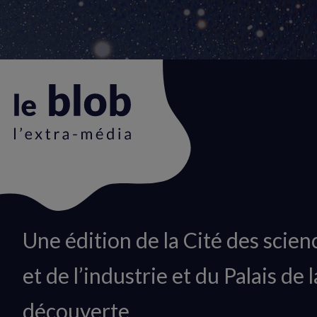
Animation
Une édition de la Cité des scien
du
et de l’industrie et du Palais de l
logo
découverte