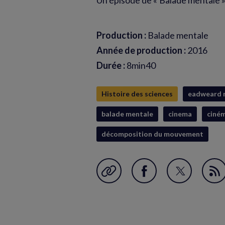
Un épisode de « Balade mentale »
Production :
Balade mentale
Année de production :
2016
Durée :
8min40
Histoire des sciences
eadweard 
balade mentale
cinema
ciném
décomposition du mouvement
Garder en favori
Partager
Partager
Fl
sur
sur
RS
Facebook
Twitter
(nouvelle
(nouvelle