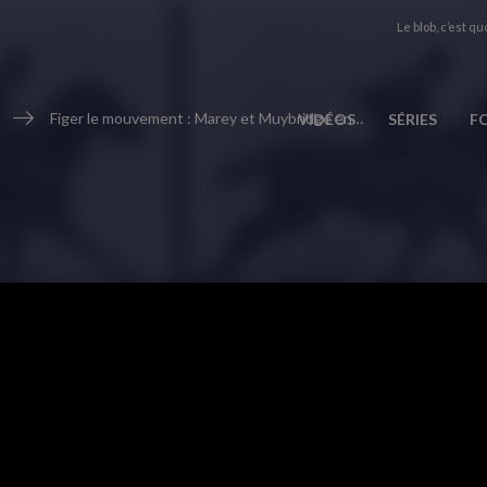
Le blob, c’est quo
Figer le mouvement : Marey et Muybridge entre Art et Science
VIDÉOS
SÉRIES
F