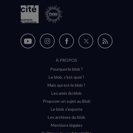
Nous
Nous
Nous
Nous
Flux
suivre
suivre
suivre
suivre
RSS
À PROPOS
sur
sur
sur
sur
Pourquoi le blob ?
YouTube
Instagram
Facebook
Twitter
Le blob, c'est quoi ?
(nouvelle
(nouvelle
(nouvelle
(nouvelle
Mais qui est le blob ?
fenêtre)
fenêtre)
fenêtre)
fenêtre)
Les amis du blob
Proposer un sujet au Blob
Le blob s'exporte
Les archives du blob
Mentions légales