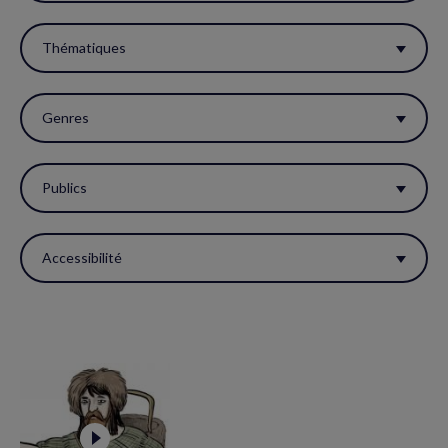
filtres
pour
Thématiques
réactualiser
la
Genres
page.
Publics
Accessibilité