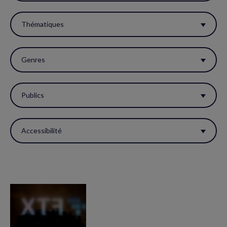
filtres
pour
Thématiques
réactualiser
la
Genres
page.
Publics
Accessibilité