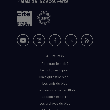
Palais de la découverte
logo
Nous
Nous
Nous
Nous
Flux
suivre
suivre
suivre
suivre
RSS
À PROPOS
sur
sur
sur
sur
Pourquoi le blob ?
YouTube
Instagram
Facebook
Twitter
Le blob, c'est quoi ?
(nouvelle
(nouvelle
(nouvelle
(nouvelle
Mais qui est le blob ?
fenêtre)
fenêtre)
fenêtre)
fenêtre)
Les amis du blob
Proposer un sujet au Blob
Le blob s'exporte
Les archives du blob
Mentions légales