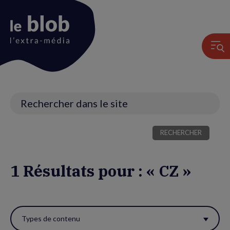
Animation
du
logo
Recherche
1 Résultats pour : « CZ »
Utiliser
ces
Types de contenu