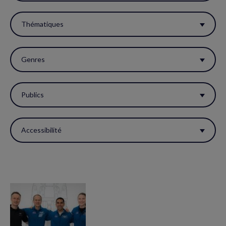
filtres
pour
Thématiques
réactualiser
la
Genres
page.
Publics
Accessibilité