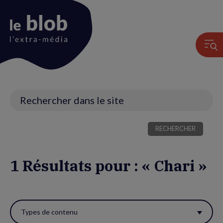
Animation
du
logo
Recherche
1 Résultats pour : « Chari »
Utiliser
ces
Types de contenu