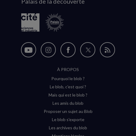
Palais de la découverte
logo
Nous
Nous
Nous
Nous
Flux
suivre
suivre
suivre
suivre
RSS
À PROPOS
sur
sur
sur
sur
Pourquoi le blob ?
YouTube
Instagram
Facebook
Twitter
Le blob, c'est quoi ?
(nouvelle
(nouvelle
(nouvelle
(nouvelle
Mais qui est le blob ?
fenêtre)
fenêtre)
fenêtre)
fenêtre)
Les amis du blob
Proposer un sujet au Blob
Le blob s'exporte
Les archives du blob
Mentions légales