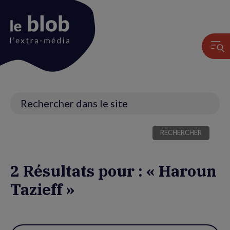
Animation
du
logo
Recherche
2 Résultats pour : « Haroun
Tazieff »
Utiliser