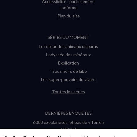
Accessibilité : partiellement
conforme
Plan du site
SÉRIES DU MOMENT
Le retour des animaux disparus
L’odyssée des minéraux
Explication
Trous noirs de labo
Les super-pouvoirs du vivant
Toutes les séries
DERNIÈRES ENQUÊTES
6000 exoplanètes, et pas de « Terre »
en vue ?
Quel avenir pour les cryptos ?