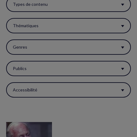
ces
Types de contenu
filtres
pour
Thématiques
réactualiser
la
Genres
page.
Publics
Accessibilité