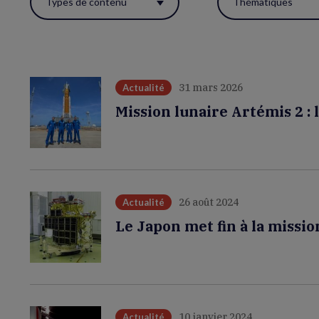
Types de contenu
Thématiques
ces
filtres
pour
réactualiser
31 mars 2026
Actualité
la
Mission lunaire Artémis 2 : 
page.
26 août 2024
Actualité
Le Japon met fin à la missi
10 janvier 2024
Actualité