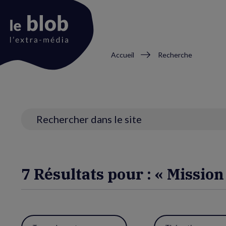
Fil
Accueil
Recherche
d'Ariane
Animation
du
logo
Recherche
7 Résultats pour : « Mission
Utiliser