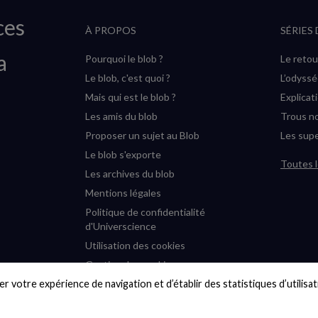
ces
À PROPOS
SÉRIES
a
Pourquoi le blob ?
Le retou
Le blob, c'est quoi ?
L’odyss
Mais qui est le blob ?
Explicat
Les amis du blob
Trous no
Proposer un sujet au Blob
Les supe
Le blob s'exporte
Toutes l
Les archives du blob
Mentions légales
Politique de confidentialité
d'Universcience
Utilisation des cookies
Gestion des cookies
r votre expérience de navigation et d’établir des statistiques d’utilisati
Accessibilité : partiellement
conforme
Plan du site