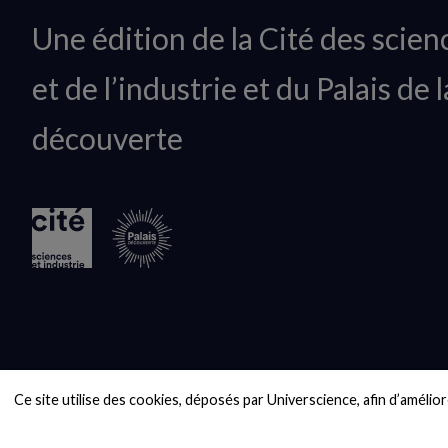
Animation
Une édition de la Cité des scien
du
et de l’industrie et du Palais de l
logo
découverte
Ce site utilise des cookies, déposés par Universcience, afin d’améliore