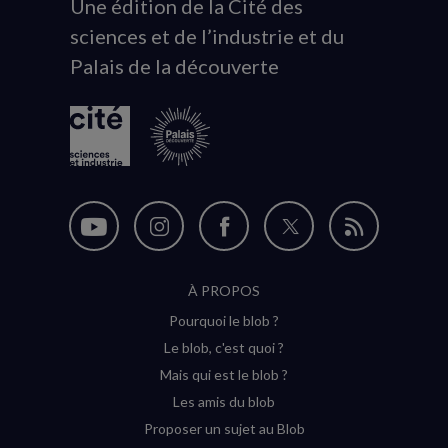
Une édition de la Cité des
Animation
sciences et de l’industrie et du
du
Palais de la découverte
logo
Nous
Nous
Nous
Nous
Flux
suivre
suivre
suivre
suivre
RSS
À PROPOS
sur
sur
sur
sur
Pourquoi le blob ?
YouTube
Instagram
Facebook
Twitter
Le blob, c'est quoi ?
(nouvelle
(nouvelle
(nouvelle
(nouvelle
Mais qui est le blob ?
fenêtre)
fenêtre)
fenêtre)
fenêtre)
Les amis du blob
Proposer un sujet au Blob