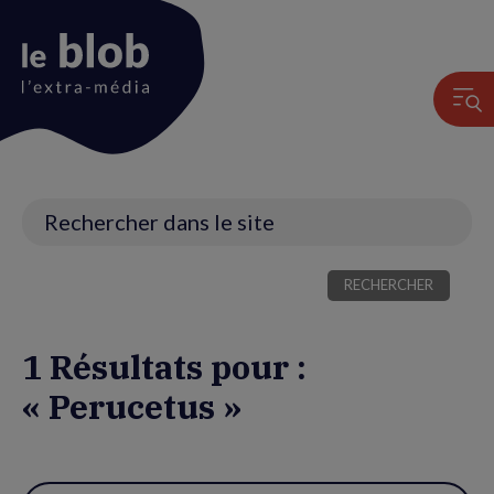
Animation
du
logo
Recherche
1 Résultats pour :
« Perucetus »
Utiliser