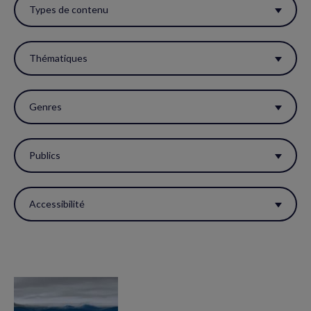
ces
Types de contenu
filtres
pour
Thématiques
réactualiser
la
Genres
page.
Publics
Accessibilité