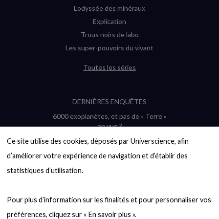
L’odyssée des minéraux
Explication
Trous noirs de labo
Les super-pouvoirs du vivant
Toutes les séries
DERNIÈRES ENQUÊTES
6000 exoplanètes, et pas de « Terre »
en vue ?
Quel avenir pour les cryptos ?
Ce site utilise des cookies, déposés par Universcience, afin 
Un loup préhistorique ressuscité ? La
d’améliorer votre expérience de navigation et d’établir des 
désextinction en question
statistiques d’utilisation.

Entre mathématiques et politique : la
quête d’un vote équitable
Évaluer l’intelligence humaine : un vrai
Pour plus d’information sur les finalités et pour personnaliser vos 
casse-tête