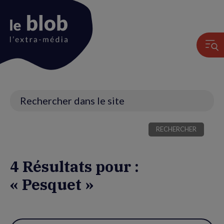
Animation
du
logo
Recherche
4 Résultats pour :
« Pesquet »
Utiliser