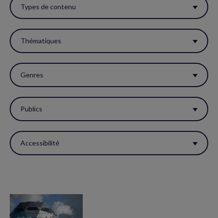
ces
Types de contenu
filtres
pour
Thématiques
réactualiser
la
Genres
page.
Publics
Accessibilité