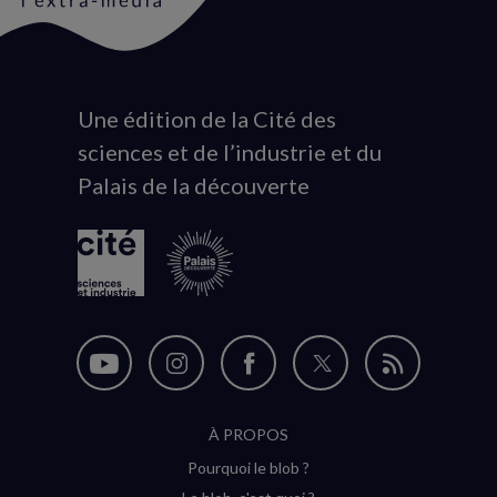
Une édition de la Cité des
Animation
sciences et de l’industrie et du
du
Palais de la découverte
logo
Nous
Nous
Nous
Nous
Flux
suivre
suivre
suivre
suivre
RSS
À PROPOS
sur
sur
sur
sur
Pourquoi le blob ?
YouTube
Instagram
Facebook
Twitter