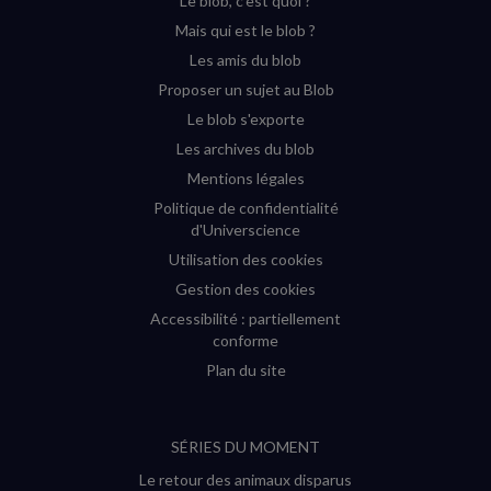
Le blob, c'est quoi ?
(nouvelle
(nouvelle
(nouvelle
(nouvelle
Mais qui est le blob ?
fenêtre)
fenêtre)
fenêtre)
fenêtre)
Les amis du blob
Proposer un sujet au Blob
Le blob s'exporte
Les archives du blob
Mentions légales
Politique de confidentialité
d'Universcience
Utilisation des cookies
Gestion des cookies
Accessibilité : partiellement
conforme
Plan du site
SÉRIES DU MOMENT
Le retour des animaux disparus