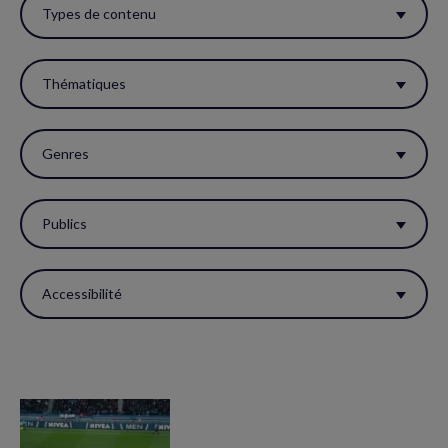
ces
Types de contenu
filtres
pour
Thématiques
réactualiser
la
Genres
page.
Publics
Accessibilité