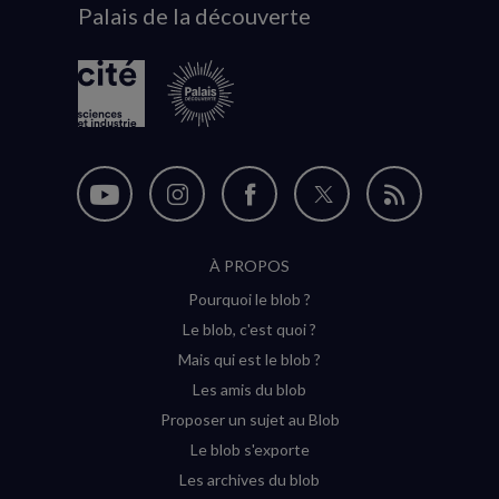
Palais de la découverte
logo
Nous
Nous
Nous
Nous
Flux
suivre
suivre
suivre
suivre
RSS
À PROPOS
sur
sur
sur
sur
Pourquoi le blob ?
YouTube
Instagram
Facebook
Twitter
Le blob, c'est quoi ?
(nouvelle
(nouvelle
(nouvelle
(nouvelle
Mais qui est le blob ?
fenêtre)
fenêtre)
fenêtre)
fenêtre)
Les amis du blob
Proposer un sujet au Blob
Le blob s'exporte
Les archives du blob