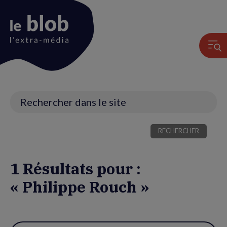
Animation
du
logo
Recherche
1 Résultats pour :
« Philippe Rouch »
Utiliser