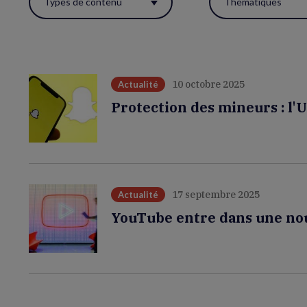
Types de contenu
Thématiques
ces
filtres
pour
réactualiser
10 octobre 2025
Actualité
la
Protection des mineurs : l
page.
17 septembre 2025
Actualité
YouTube entre dans une nouv