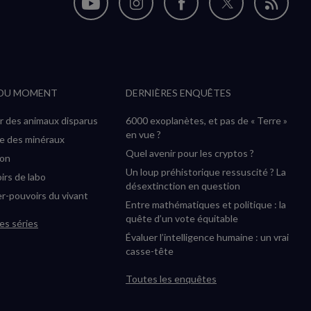
Nous
Nous
Nous
Nous
Flux
suivre
suivre
suivre
suivre
RSS
sur
sur
sur
sur
YouTube
Instagram
Facebook
Twitter
 DU MOMENT
DERNIÈRES ENQUÊTES
(nouvelle
(nouvelle
(nouvelle
(nouvelle
fenêtre)
fenêtre)
fenêtre)
fenêtre)
r des animaux disparus
6000 exoplanètes, et pas de « Terre »
en vue ?
ée des minéraux
Quel avenir pour les cryptos ?
ion
Un loup préhistorique ressuscité ? La
irs de labo
désextinction en question
r-pouvoirs du vivant
Entre mathématiques et politique : la
quête d’un vote équitable
es séries
Évaluer l’intelligence humaine : un vrai
casse-tête
Toutes les enquêtes