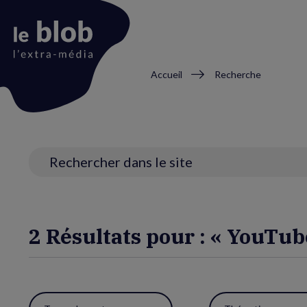
Fil
Accueil
Recherche
d'Ariane
Animation
du
logo
Recherche
2 Résultats pour : « YouTub
Utiliser