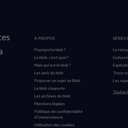
ces
À PROPOS
SÉRIES
a
Pourquoi le blob ?
Le retou
Le blob, c'est quoi ?
L’odyss
Mais qui est le blob ?
Explicat
Les amis du blob
Trous no
Proposer un sujet au Blob
Les supe
Le blob s'exporte
Toutes l
Les archives du blob
Mentions légales
Politique de confidentialité
d'Universcience
Utilisation des cookies