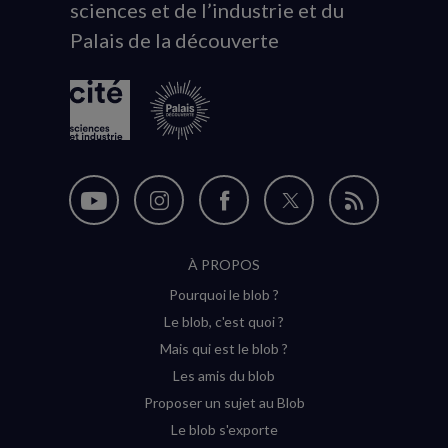
sciences et de l’industrie et du
du
Palais de la découverte
logo
Nous
Nous
Nous
Nous
Flux
suivre
suivre
suivre
suivre
RSS
À PROPOS
sur
sur
sur
sur
Pourquoi le blob ?
YouTube
Instagram
Facebook
Twitter
Le blob, c'est quoi ?
(nouvelle
(nouvelle
(nouvelle
(nouvelle
Mais qui est le blob ?
fenêtre)
fenêtre)
fenêtre)
fenêtre)
Les amis du blob
Proposer un sujet au Blob
Le blob s'exporte