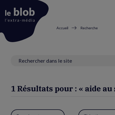
Fil
Accueil
Recherche
d'Ariane
Animation
du
logo
Recherche
1 Résultats pour : « aide au 
Utiliser