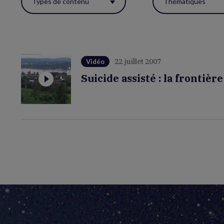
Types de contenu
Thématiques
ces
filtres
pour
réactualiser
22 juillet 2007
Vidéo
la
Suicide assisté : la frontière
page.