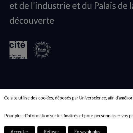
et de l’industrie et du Palais de l
logo
découverte
Ce site utilise des cookies, déposés par Universcience, afin d’améliore
Accepter
Refuser
En savoir plus