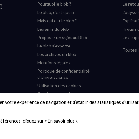
a
Pourquoi le blob ?
Le retou
Le blob, c'est quoi ?
L’odyss
Mais qui est le blob ?
Explicat
Les amis du blob
Trous no
Proposer un sujet au Blob
Les supe
Le blob s'exporte
Toutes l
Les archives du blob
Mentions légales
Politique de confidentialité
d'Universcience
Utilisation des cookies
Gestion des cookies
r votre expérience de navigation et d’établir des statistiques d’utilisati
Accessibilité : partiellement
conforme
Plan du site