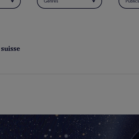
Genres
Public
 suisse