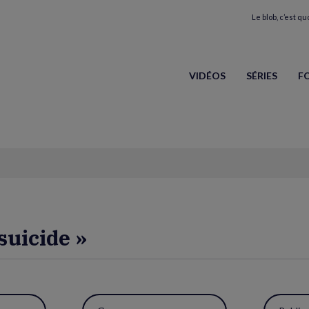
Le blob, c’est quo
VIDÉOS
SÉRIES
F
suicide »