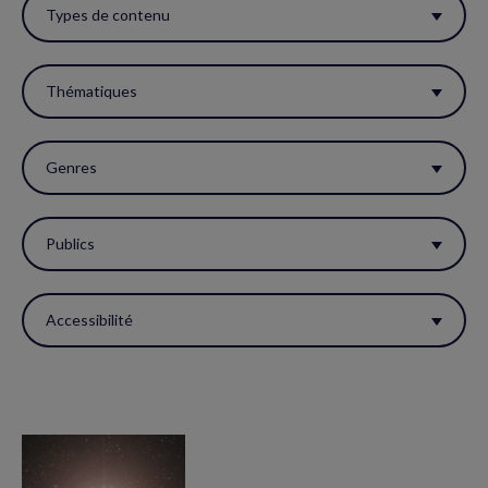
ces
Types de contenu
filtres
pour
Thématiques
réactualiser
la
Genres
page.
Publics
Accessibilité