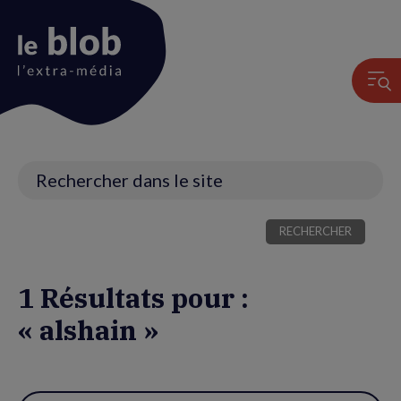
Animation
du
logo
Recherche
1 Résultats pour :
« alshain »
Utiliser