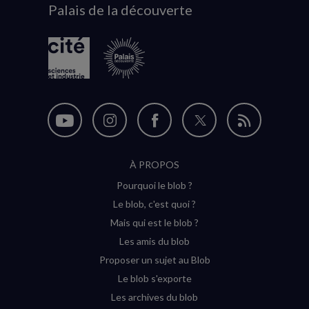
Palais de la découverte
logo
Nous
Nous
Nous
Nous
Flux
suivre
suivre
suivre
suivre
RSS
À PROPOS
sur
sur
sur
sur
Pourquoi le blob ?
YouTube
Instagram
Facebook
Twitter
Le blob, c'est quoi ?
(nouvelle
(nouvelle
(nouvelle
(nouvelle
Mais qui est le blob ?
fenêtre)
fenêtre)
fenêtre)
fenêtre)
Les amis du blob
Proposer un sujet au Blob
Le blob s'exporte
Les archives du blob