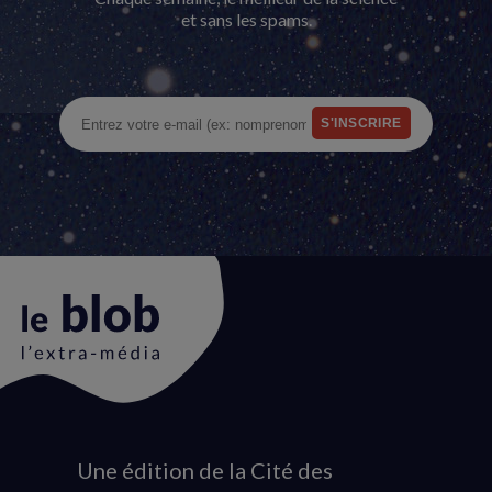
et sans les spams.
Une édition de la Cité des
Animation