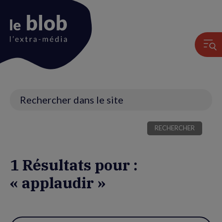
Animation
du
logo
Recherche
1 Résultats pour :
« applaudir »
Utiliser