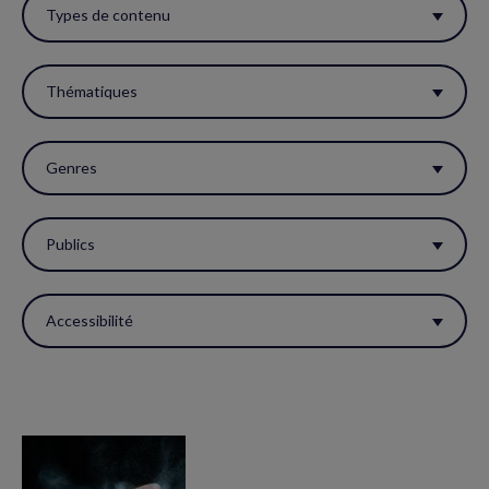
ces
Types de contenu
filtres
pour
Thématiques
réactualiser
la
Genres
page.
Publics
Accessibilité