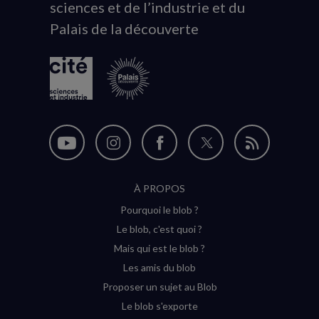
sciences et de l’industrie et du
du
Palais de la découverte
logo
Nous
Nous
Nous
Nous
Flux
suivre
suivre
suivre
suivre
RSS
À PROPOS
sur
sur
sur
sur
Pourquoi le blob ?
YouTube
Instagram
Facebook
Twitter
Le blob, c'est quoi ?
(nouvelle
(nouvelle
(nouvelle
(nouvelle
Mais qui est le blob ?
fenêtre)
fenêtre)
fenêtre)
fenêtre)
Les amis du blob
Proposer un sujet au Blob
Le blob s'exporte