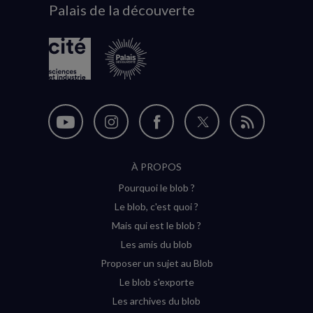
Palais de la découverte
logo
Nous
Nous
Nous
Nous
Flux
suivre
suivre
suivre
suivre
RSS
À PROPOS
sur
sur
sur
sur
Pourquoi le blob ?
YouTube
Instagram
Facebook
Twitter
Le blob, c'est quoi ?
(nouvelle
(nouvelle
(nouvelle
(nouvelle
Mais qui est le blob ?
fenêtre)
fenêtre)
fenêtre)
fenêtre)
Les amis du blob
Proposer un sujet au Blob
Le blob s'exporte
Les archives du blob