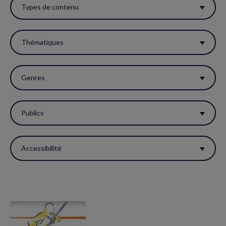
ces
Types de contenu
filtres
pour
Thématiques
réactualiser
la
Genres
page.
Publics
Accessibilité