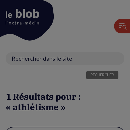
Animation
du
logo
Recherche
1 Résultats pour :
« athlétisme »
Utiliser