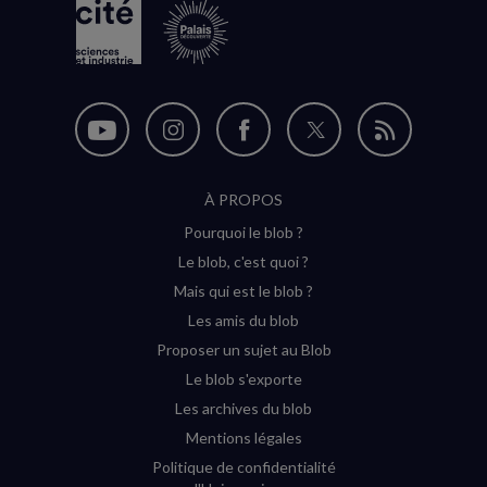
Nous
Nous
Nous
Nous
Flux
suivre
suivre
suivre
suivre
RSS
À PROPOS
sur
sur
sur
sur
Pourquoi le blob ?
YouTube
Instagram
Facebook
Twitter
Le blob, c'est quoi ?
(nouvelle
(nouvelle
(nouvelle
(nouvelle
Mais qui est le blob ?
fenêtre)
fenêtre)
fenêtre)
fenêtre)
Les amis du blob
Proposer un sujet au Blob
Le blob s'exporte
Les archives du blob
Mentions légales
Politique de confidentialité