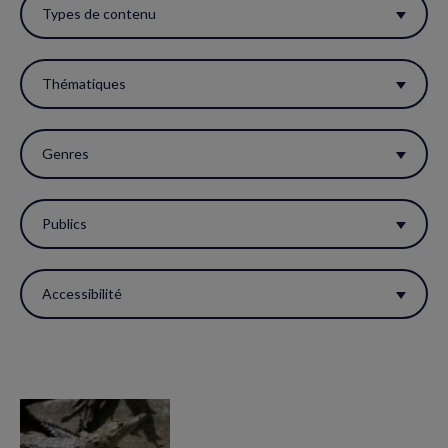
ces
Types de contenu
filtres
pour
Thématiques
réactualiser
la
Genres
page.
Publics
Accessibilité