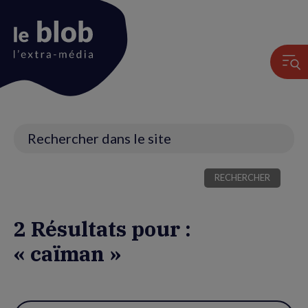
Animation
du
logo
Recherche
2 Résultats pour :
« caïman »
Utiliser