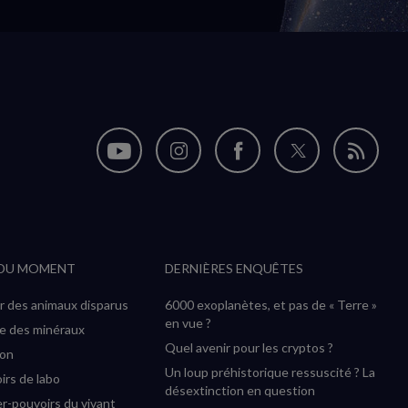
Nous
Nous
Nous
Nous
Flux
suivre
suivre
suivre
suivre
RSS
sur
sur
sur
sur
YouTube
Instagram
Facebook
Twitter
 DU MOMENT
DERNIÈRES ENQUÊTES
(nouvelle
(nouvelle
(nouvelle
(nouvelle
fenêtre)
fenêtre)
fenêtre)
fenêtre)
r des animaux disparus
6000 exoplanètes, et pas de « Terre »
en vue ?
ée des minéraux
Quel avenir pour les cryptos ?
ion
Un loup préhistorique ressuscité ? La
irs de labo
désextinction en question
r-pouvoirs du vivant