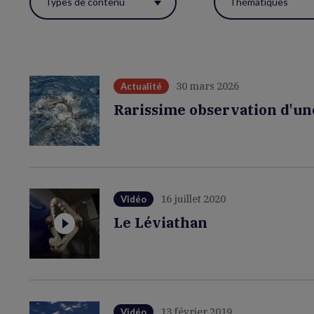
Types de contenu
Thématiques
ces
filtres
pour
réactualiser
30 mars 2026
Actualité
la
Rarissime observation d'un
page.
16 juillet 2020
Vidéo
Le Léviathan
13 février 2019
Vidéo