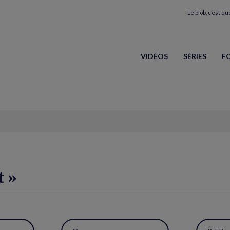
Le blob, c’est quo
VIDÉOS
SÉRIES
F
t »