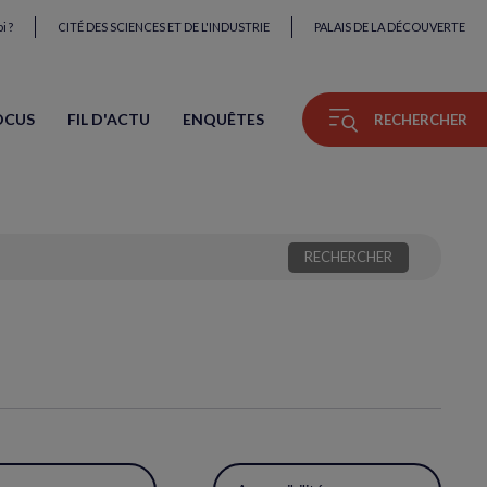
i ?
CITÉ DES SCIENCES ET DE L'INDUSTRIE
PALAIS DE LA DÉCOUVERTE
OCUS
FIL D'ACTU
ENQUÊTES
RECHERCHER