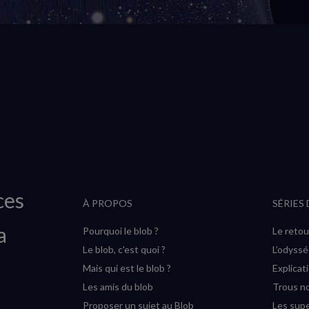
ces
À PROPOS
SÉRIES
a
Pourquoi le blob ?
Le retou
Le blob, c'est quoi ?
L’odyss
Mais qui est le blob ?
Explicat
Les amis du blob
Trous no
Proposer un sujet au Blob
Les supe