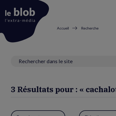
Fil
Accueil
Recherche
d'Ariane
Animation
du
logo
Recherche
3 Résultats pour : « cachalo
Utiliser