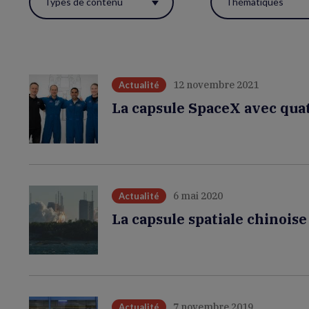
Types de contenu
Thématiques
ces
filtres
pour
réactualiser
12 novembre 2021
Actualité
la
La capsule SpaceX avec quat
page.
6 mai 2020
Actualité
La capsule spatiale chinois
7 novembre 2019
Actualité