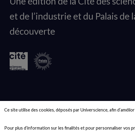
Une édition de la Cité des scien
du
et de l’industrie et du Palais de l
logo
découverte
Ce site utilise des cookies, déposés par Universcience, afin d’améliore