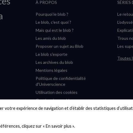
ces
À PROPOS
SÉRIES
a
Pourquoi le blob ?
Le retou
Le blob, c'est quoi ?
L’odyss
Mais qui est le blob ?
Explicat
Les amis du blob
Trous no
Proposer un sujet au Blob
Les supe
Le blob s'exporte
Toutes l
Les archives du blob
Mentions légales
Politique de confidentialité
d'Universcience
Utilisation des cookies
Gestion des cookies
r votre expérience de navigation et d’établir des statistiques d’utilisati
Accessibilité : partiellement
conforme
Plan du site