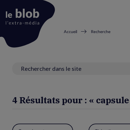
Fil
Accueil
Recherche
d'Ariane
Animation
du
logo
Recherche
4 Résultats pour : « capsule
Utiliser