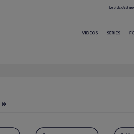
Le blob, c’est quo
VIDÉOS
SÉRIES
F
 »