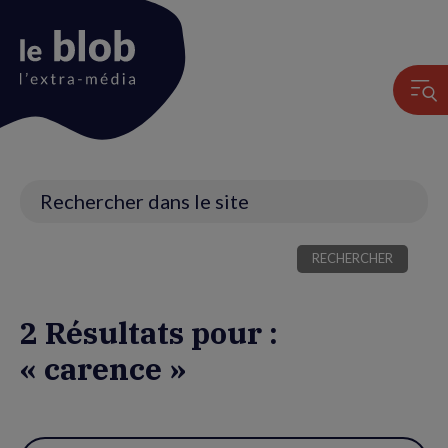
Animation
du
logo
Recherche
2 Résultats pour :
« carence »
Utiliser