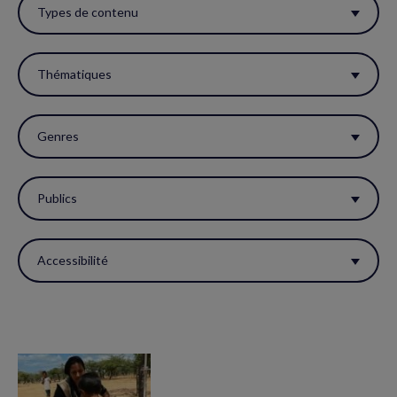
ces
Types de contenu
filtres
pour
Thématiques
réactualiser
la
Genres
page.
Publics
Accessibilité