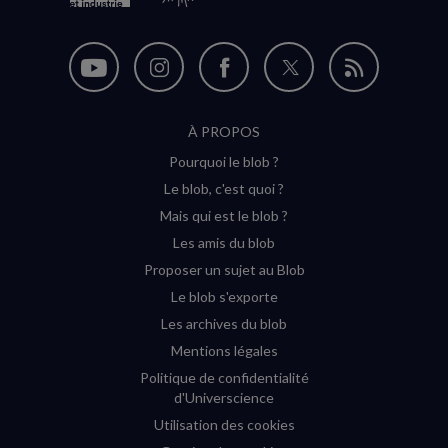
Nous
Nous
Nous
Nous
Flux
suivre
suivre
suivre
suivre
RSS
À PROPOS
sur
sur
sur
sur
Pourquoi le blob ?
YouTube
Instagram
Facebook
Twitter
Le blob, c'est quoi ?
(nouvelle
(nouvelle
(nouvelle
(nouvelle
Mais qui est le blob ?
fenêtre)
fenêtre)
fenêtre)
fenêtre)
Les amis du blob
Proposer un sujet au Blob
Le blob s'exporte
Les archives du blob
Mentions légales
Politique de confidentialité
d'Universcience
Utilisation des cookies