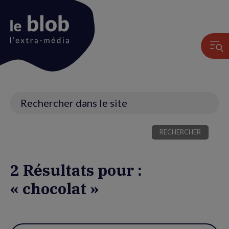
Animation
du
logo
Recherche
2 Résultats pour :
« chocolat »
Utiliser