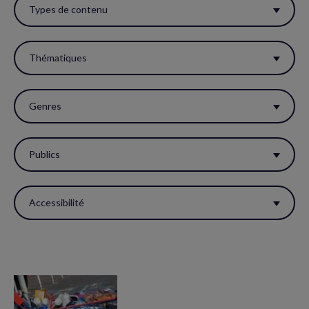
ces
Types de contenu
filtres
pour
Thématiques
réactualiser
la
Genres
page.
Publics
Accessibilité