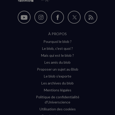
Nous
Nous
Nous
Nous
Flux
suivre
suivre
suivre
suivre
RSS
À PROPOS
sur
sur
sur
sur
Pourquoi le blob ?
YouTube
Instagram
Facebook
Twitter
Le blob, c'est quoi ?
(nouvelle
(nouvelle
(nouvelle
(nouvelle
Mais qui est le blob ?
fenêtre)
fenêtre)
fenêtre)
fenêtre)
Les amis du blob
Proposer un sujet au Blob
Le blob s'exporte
Les archives du blob
Mentions légales
Politique de confidentialité
d'Universcience
Utilisation des cookies