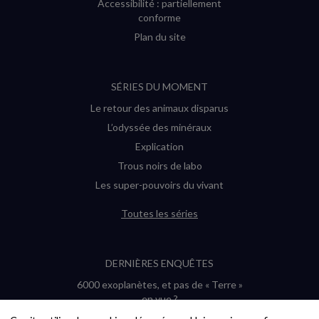
Accessibilité : partiellement
conforme
Plan du site
SÉRIES DU MOMENT
Le retour des animaux disparus
L’odyssée des minéraux
Explication
Trous noirs de labo
Les super-pouvoirs du vivant
Toutes les séries
DERNIÈRES ENQUÊTES
6000 exoplanètes, et pas de « Terre »
en vue ?
Quel avenir pour les cryptos ?