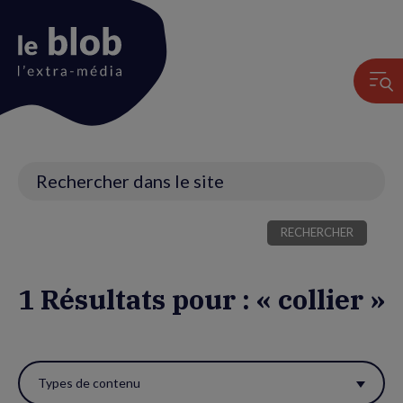
Animation
du
logo
Recherche
1 Résultats pour : « collier »
Utiliser
ces
Types de contenu