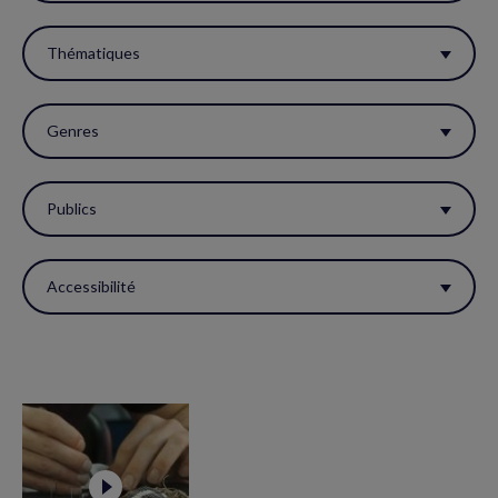
filtres
pour
Thématiques
réactualiser
la
Genres
page.
Publics
Accessibilité