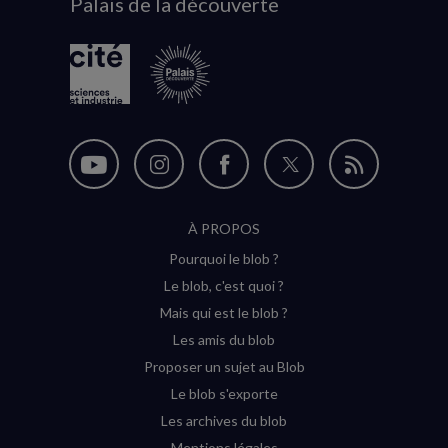
Palais de la découverte
logo
Nous
Nous
Nous
Nous
Flux
suivre
suivre
suivre
suivre
RSS
À PROPOS
sur
sur
sur
sur
Pourquoi le blob ?
YouTube
Instagram
Facebook
Twitter
Le blob, c'est quoi ?
(nouvelle
(nouvelle
(nouvelle
(nouvelle
Mais qui est le blob ?
fenêtre)
fenêtre)
fenêtre)
fenêtre)
Les amis du blob
Proposer un sujet au Blob
Le blob s'exporte
Les archives du blob
Mentions légales