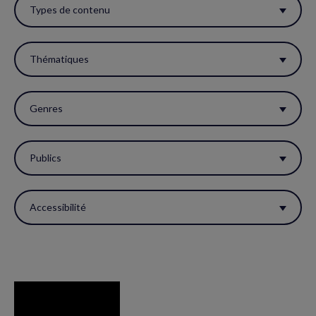
ces
Types de contenu
filtres
pour
Thématiques
réactualiser
la
Genres
page.
Publics
Accessibilité