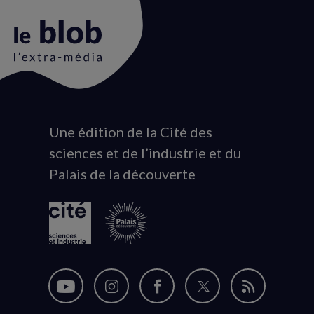
Une édition de la Cité des
Animation
sciences et de l’industrie et du
du
Palais de la découverte
logo
Nous
Nous
Nous
Nous
Flux