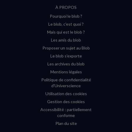
suivre
suivre
suivre
suivre
RSS
À PROPOS
sur
sur
sur
sur
Pourquoi le blob ?
YouTube
Instagram
Facebook
Twitter
Le blob, c'est quoi ?
(nouvelle
(nouvelle
(nouvelle
(nouvelle
Mais qui est le blob ?
fenêtre)
fenêtre)
fenêtre)
fenêtre)
Les amis du blob
Proposer un sujet au Blob
Le blob s'exporte
Les archives du blob
Mentions légales
Politique de confidentialité
d'Universcience
Utilisation des cookies
Gestion des cookies
Accessibilité : partiellement
conforme
Plan du site