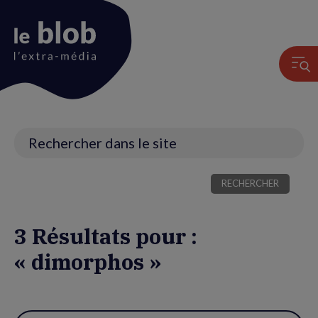
Animation
du
logo
Recherche
3 Résultats pour :
« dimorphos »
Utiliser