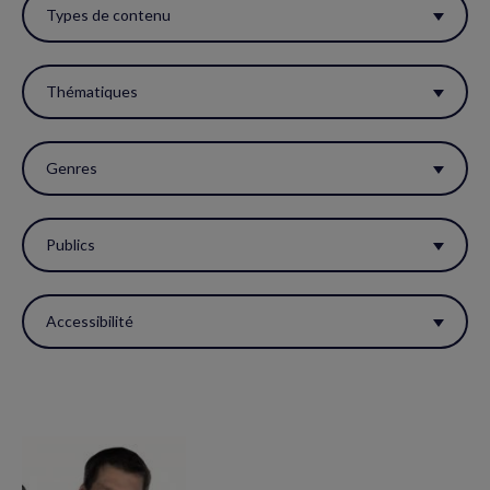
ces
Types de contenu
filtres
pour
Thématiques
réactualiser
la
Genres
page.
Publics
Accessibilité