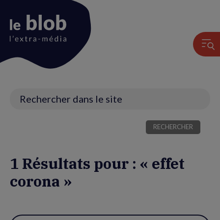
Animation
du
logo
Recherche
1 Résultats pour : « effet
corona »
Utiliser