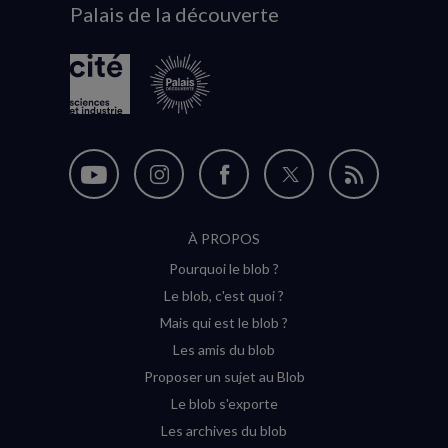
Palais de la découverte
logo
Nous
Nous
Nous
Nous
Flux
suivre
suivre
suivre
suivre
RSS
À PROPOS
sur
sur
sur
sur
Pourquoi le blob ?
YouTube
Instagram
Facebook
Twitter
Le blob, c'est quoi ?
(nouvelle
(nouvelle
(nouvelle
(nouvelle
Mais qui est le blob ?
fenêtre)
fenêtre)
fenêtre)
fenêtre)
Les amis du blob
Proposer un sujet au Blob
Le blob s'exporte
Les archives du blob