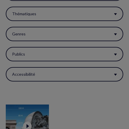
filtres
pour
Thématiques
réactualiser
la
Genres
page.
Publics
Accessibilité