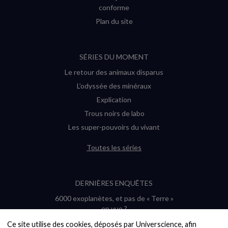
conforme
Plan du site
SÉRIES DU MOMENT
Le retour des animaux disparus
L’odyssée des minéraux
Explication
Trous noirs de labo
Les super-pouvoirs du vivant
Toutes les séries
DERNIÈRES ENQUÊTES
6000 exoplanètes, et pas de « Terre »
en vue ?
Quel avenir pour les cryptos ?
Ce site utilise des cookies, déposés par Universcience, afin 