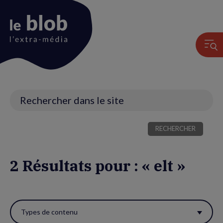
Animation
du
logo
Recherche
2 Résultats pour : « elt »
Utiliser
ces
Types de contenu