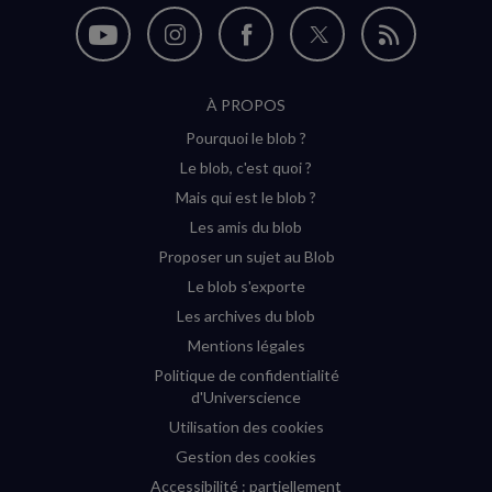
Nous
Nous
Nous
Nous
Flux
suivre
suivre
suivre
suivre
RSS
À PROPOS
sur
sur
sur
sur
Pourquoi le blob ?
YouTube
Instagram
Facebook
Twitter
Le blob, c'est quoi ?
(nouvelle
(nouvelle
(nouvelle
(nouvelle
Mais qui est le blob ?
fenêtre)
fenêtre)
fenêtre)
fenêtre)
Les amis du blob
Proposer un sujet au Blob
Le blob s'exporte
Les archives du blob
Mentions légales
Politique de confidentialité
d'Universcience
Utilisation des cookies
Gestion des cookies
Accessibilité : partiellement