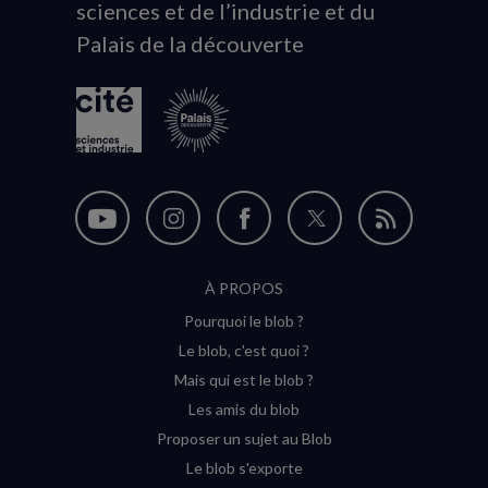
sciences et de l’industrie et du
du
Palais de la découverte
logo
Nous
Nous
Nous
Nous
Flux
suivre
suivre
suivre
suivre
RSS
À PROPOS
sur
sur
sur
sur
Pourquoi le blob ?
YouTube
Instagram
Facebook
Twitter
Le blob, c'est quoi ?
(nouvelle
(nouvelle
(nouvelle
(nouvelle
Mais qui est le blob ?
fenêtre)
fenêtre)
fenêtre)
fenêtre)
Les amis du blob
Proposer un sujet au Blob
Le blob s'exporte