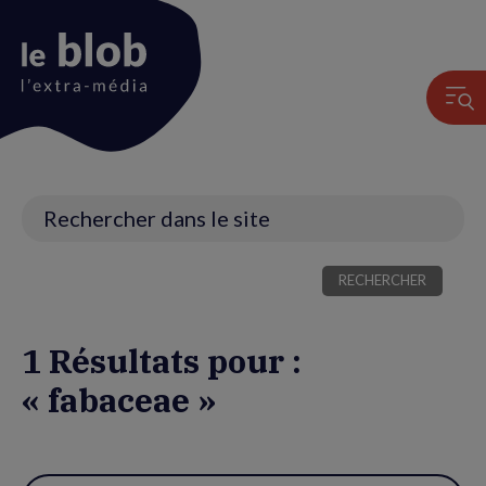
Animation
du
logo
Recherche
1 Résultats pour :
« fabaceae »
Utiliser