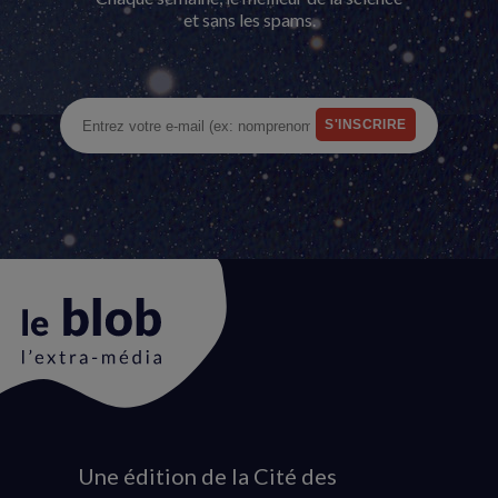
et sans les spams.
Une édition de la Cité des
Animation