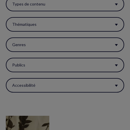
ces
Types de contenu
filtres
pour
Thématiques
réactualiser
la
Genres
page.
Publics
Accessibilité