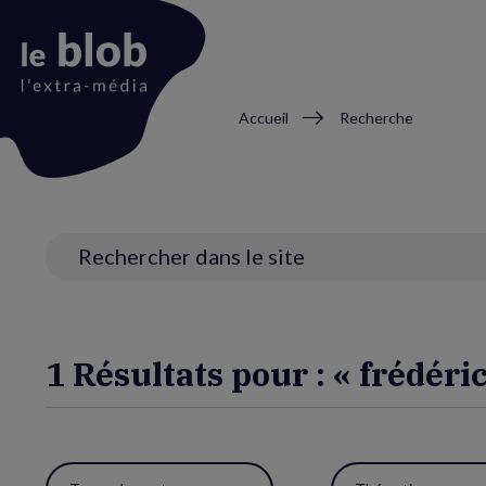
Fil
Accueil
Recherche
d'Ariane
Animation
du
logo
Recherche
1 Résultats pour : « frédéri
Utiliser