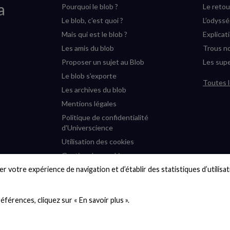
a
Pourquoi le blob ?
Le retou
Le blob, c'est quoi ?
L’odyss
Mais qui est le blob ?
Explicat
Les amis du blob
Trous no
Proposer un sujet au Blob
Les supe
Le blob s'exporte
Toutes l
Les archives du blob
Mentions légales
Politique de confidentialité
d'Universcience
Utilisation des cookies
Gestion des cookies
r votre expérience de navigation et d’établir des statistiques d’utilisati
Accessibilité : partiellement
conforme
Plan du site