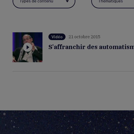
Types de contenu
Thématiques
ces
filtres
pour
réactualiser
21 octobre 2015
Vidéo
la
S'affranchir des automatis
page.