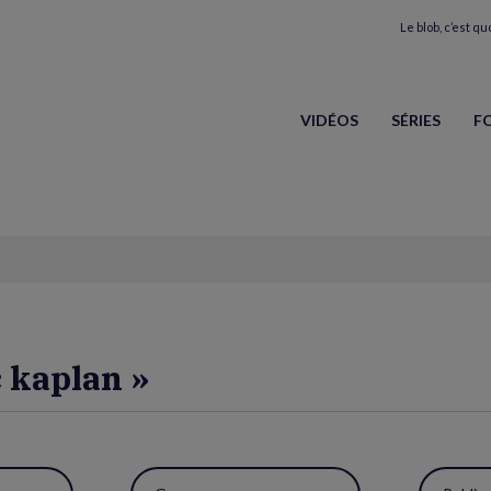
Le blob, c’est quo
VIDÉOS
SÉRIES
F
c kaplan »