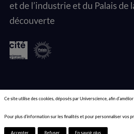
et de l’industrie et du Palais de l
logo
découverte
Ce site utilise des cookies, déposés par Universcience, afin d’améliore
Accepter
Refuser
En savoir plus