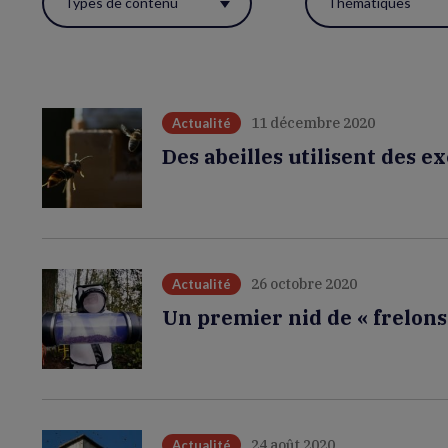
Types de contenu
Thématiques
ces
filtres
pour
réactualiser
11 décembre 2020
Actualité
la
Des abeilles utilisent des 
page.
26 octobre 2020
Actualité
Un premier nid de « frelons
24 août 2020
Actualité