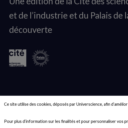
Une édition de la Cité des scien
du
et de l’industrie et du Palais de l
logo
découverte
Ce site utilise des cookies, déposés par Universcience, afin d’améliore