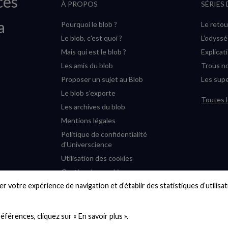
ces
À PROPOS
SÉRIES
a
Pourquoi le blob ?
Le retou
Le blob, c'est quoi ?
L’odyss
Mais qui est le blob ?
Explicat
Les amis du blob
Trous no
Proposer un sujet au Blob
Les supe
Le blob s'exporte
Toutes l
Les archives du blob
Mentions légales
Politique de confidentialité
d'Universcience
Utilisation des cookies
Gestion des cookies
r votre expérience de navigation et d’établir des statistiques d’utilisati
Accessibilité : partiellement
conforme
Plan du site