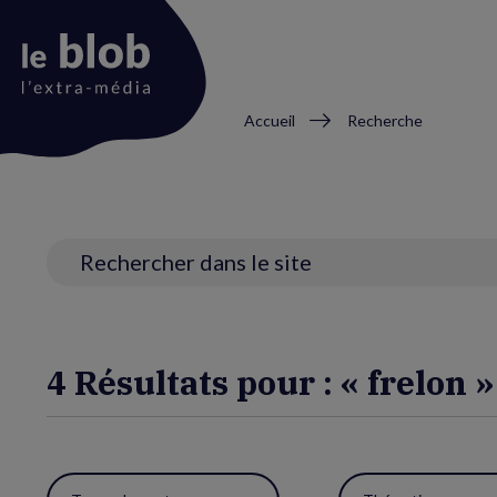
Fil
Accueil
Recherche
d'Ariane
Animation
du
logo
Recherche
4 Résultats pour : « frelon »
Utiliser