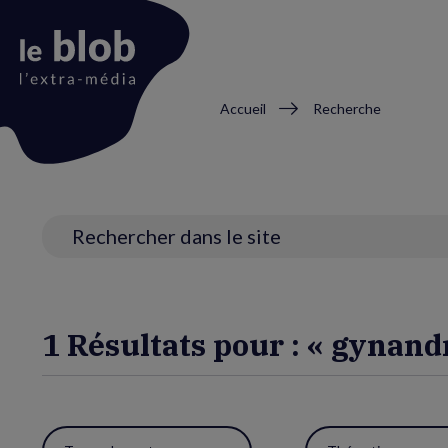
Fil
Accueil
Recherche
d'Ariane
Animation
du
logo
Recherche
1 Résultats pour : « gyna
Utiliser