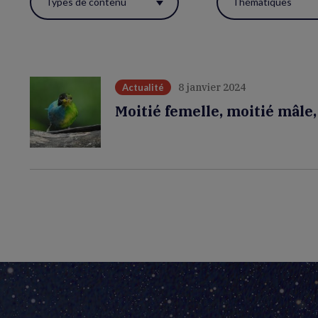
Types de contenu
Thématiques
ces
filtres
pour
réactualiser
8 janvier 2024
Actualité
la
Moitié femelle, moitié mâle
page.