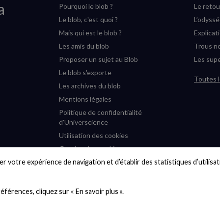
a
Pourquoi le blob ?
Le retou
Le blob, c'est quoi ?
L’odyss
Mais qui est le blob ?
Explicat
Les amis du blob
Trous no
Proposer un sujet au Blob
Les supe
Le blob s'exporte
Toutes l
Les archives du blob
Mentions légales
Politique de confidentialité
d'Universcience
Utilisation des cookies
Gestion des cookies
r votre expérience de navigation et d’établir des statistiques d’utilisati
Accessibilité : partiellement
conforme
Plan du site