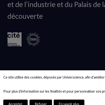
et de l’industrie et du Palais de l
logo
découverte
Ce site utilise des cookies, déposés par Universcience, afin d’améliore
Accepter
Refuser
En savoir plus