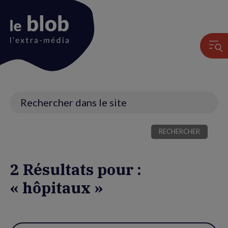
Animation
du
logo
Recherche
2 Résultats pour :
« hôpitaux »
Utiliser