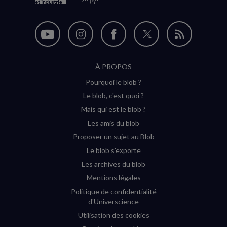
Nous
Nous
Nous
Nous
Flux
suivre
suivre
suivre
suivre
RSS
À PROPOS
sur
sur
sur
sur
Pourquoi le blob ?
YouTube
Instagram
Facebook
Twitter
Le blob, c'est quoi ?
(nouvelle
(nouvelle
(nouvelle
(nouvelle
Mais qui est le blob ?
fenêtre)
fenêtre)
fenêtre)
fenêtre)
Les amis du blob
Proposer un sujet au Blob
Le blob s'exporte
Les archives du blob
Mentions légales
Politique de confidentialité
d'Universcience
Utilisation des cookies