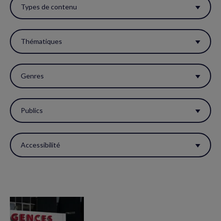
ces
Types de contenu
filtres
pour
Thématiques
réactualiser
la
Genres
page.
Publics
Accessibilité