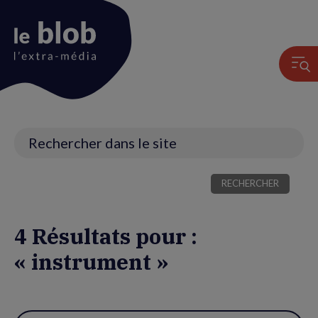
Animation
du
logo
Recherche
4 Résultats pour :
« instrument »
Utiliser