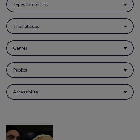
ces
Types de contenu
filtres
pour
Thématiques
réactualiser
la
Genres
page.
Publics
Accessibilité