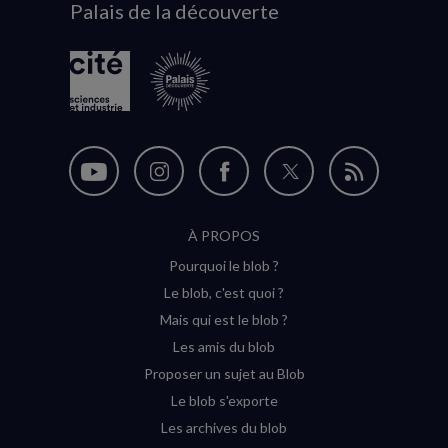
Palais de la découverte
logo
Nous
Nous
Nous
Nous
Flux
suivre
suivre
suivre
suivre
RSS
À PROPOS
sur
sur
sur
sur
Pourquoi le blob ?
YouTube
Instagram
Facebook
Twitter
Le blob, c'est quoi ?
(nouvelle
(nouvelle
(nouvelle
(nouvelle
Mais qui est le blob ?
fenêtre)
fenêtre)
fenêtre)
fenêtre)
Les amis du blob
Proposer un sujet au Blob
Le blob s'exporte
Les archives du blob