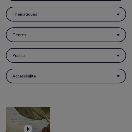
filtres
pour
Thématiques
réactualiser
la
Genres
page.
Publics
Accessibilité