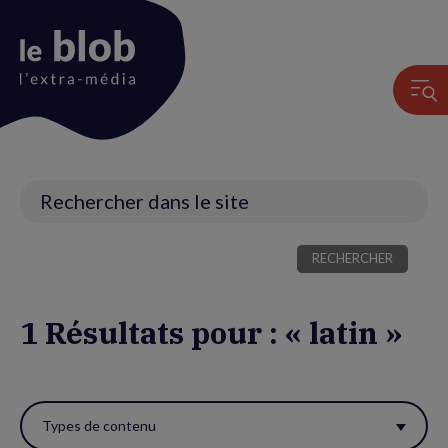
Animation
du
logo
Recherche
1 Résultats pour : « latin »
Utiliser
ces
Types de contenu