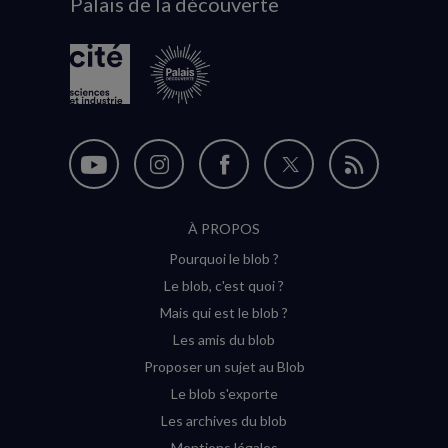
Palais de la découverte
logo
Nous
Nous
Nous
Nous
Flux
suivre
suivre
suivre
suivre
RSS
À PROPOS
sur
sur
sur
sur
Pourquoi le blob ?
YouTube
Instagram
Facebook
Twitter
Le blob, c'est quoi ?
(nouvelle
(nouvelle
(nouvelle
(nouvelle
Mais qui est le blob ?
fenêtre)
fenêtre)
fenêtre)
fenêtre)
Les amis du blob
Proposer un sujet au Blob
Le blob s'exporte
Les archives du blob
Mentions légales