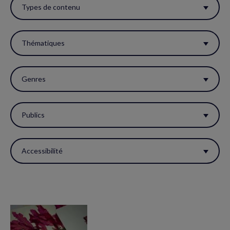
ces
Types de contenu
filtres
pour
Thématiques
réactualiser
la
Genres
page.
Publics
Accessibilité