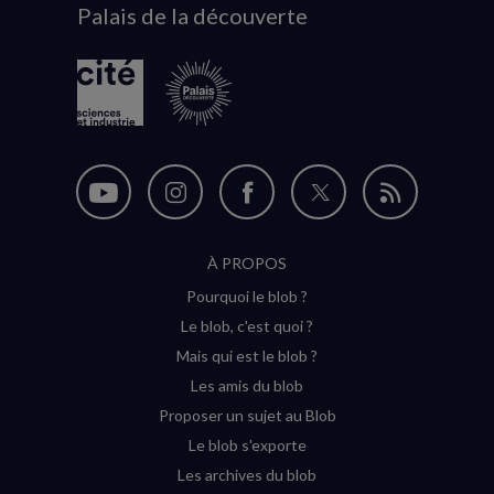
Palais de la découverte
logo
Nous
Nous
Nous
Nous
Flux
suivre
suivre
suivre
suivre
RSS
À PROPOS
sur
sur
sur
sur
Pourquoi le blob ?
YouTube
Instagram
Facebook
Twitter
Le blob, c'est quoi ?
(nouvelle
(nouvelle
(nouvelle
(nouvelle
Mais qui est le blob ?
fenêtre)
fenêtre)
fenêtre)
fenêtre)
Les amis du blob
Proposer un sujet au Blob
Le blob s'exporte
Les archives du blob