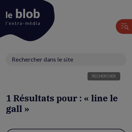
Animation
du
logo
Recherche
1 Résultats pour : « line le
gall »
Utiliser