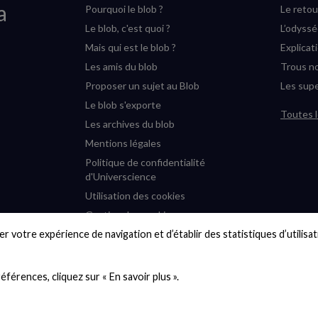
a
Pourquoi le blob ?
Le retou
Le blob, c'est quoi ?
L’odyss
Mais qui est le blob ?
Explicat
Les amis du blob
Trous no
Proposer un sujet au Blob
Les supe
Le blob s'exporte
Toutes l
Les archives du blob
Mentions légales
Politique de confidentialité
d'Universcience
Utilisation des cookies
Gestion des cookies
r votre expérience de navigation et d’établir des statistiques d’utilisati
Accessibilité : partiellement
conforme
Plan du site