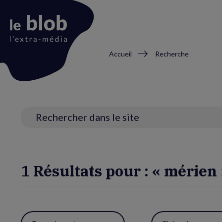
Fil
Accueil
Recherche
d'Ariane
Animation
du
logo
Recherche
1 Résultats pour : « mérien 
Utiliser