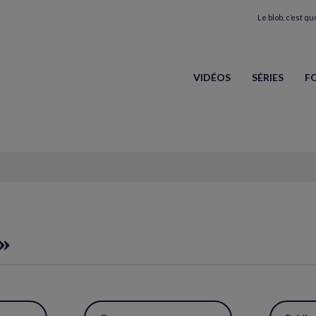
Le blob, c’est quo
VIDÉOS
SÉRIES
F
»