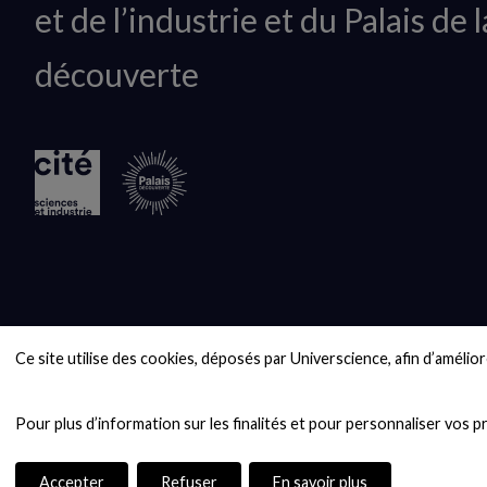
et de l’industrie et du Palais de l
logo
découverte
Ce site utilise des cookies, déposés par Universcience, afin d’améliore
Accepter
Refuser
En savoir plus