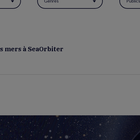
Genres
Public
es mers à SeaOrbiter