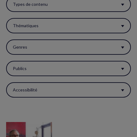
ces
Types de contenu
filtres
pour
Thématiques
réactualiser
la
Genres
page.
Publics
Accessibilité