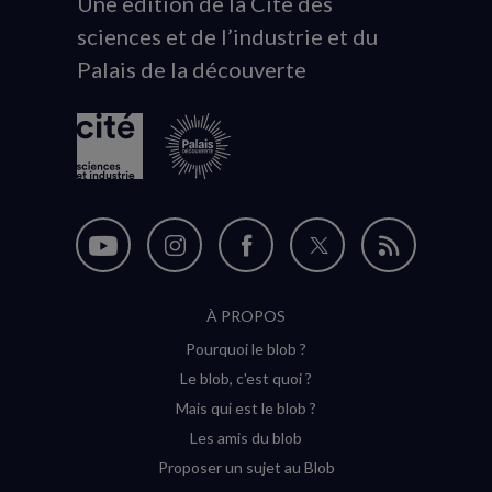
Une édition de la Cité des
Animation
sciences et de l’industrie et du
du
Palais de la découverte
logo
Nous
Nous
Nous
Nous
Flux
suivre
suivre
suivre
suivre
RSS
À PROPOS
sur
sur
sur
sur
Pourquoi le blob ?
YouTube
Instagram
Facebook
Twitter
Le blob, c'est quoi ?
(nouvelle
(nouvelle
(nouvelle
(nouvelle
Mais qui est le blob ?
fenêtre)
fenêtre)
fenêtre)
fenêtre)
Les amis du blob
Proposer un sujet au Blob