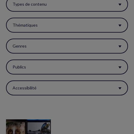
ces
Types de contenu
filtres
pour
Thématiques
réactualiser
la
Genres
page.
Publics
Accessibilité