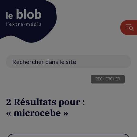
Animation
du
logo
Recherche
2 Résultats pour :
« microcebe »
Utiliser