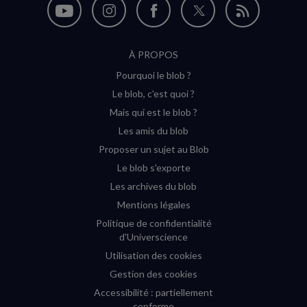
Nous
Nous
Nous
Nous
Flux
suivre
suivre
suivre
suivre
RSS
À PROPOS
sur
sur
sur
sur
Pourquoi le blob ?
YouTube
Instagram
Facebook
Twitter
Le blob, c'est quoi ?
(nouvelle
(nouvelle
(nouvelle
(nouvelle
Mais qui est le blob ?
fenêtre)
fenêtre)
fenêtre)
fenêtre)
Les amis du blob
Proposer un sujet au Blob
Le blob s'exporte
Les archives du blob
Mentions légales
Politique de confidentialité
d'Universcience
Utilisation des cookies
Gestion des cookies
Accessibilité : partiellement
conforme