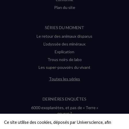
Plan du site
SÉRIES DU MOMENT
Le retour des animaux disparus
L’odyssée des minéraux
Explication
Trous noirs de labo
Les super-pouvoirs du vivant
Toutes les séries
DERNIÈRES ENQUÊTES
6000 exoplanètes, et pas de « Terre »
en vue ?
Quel avenir pour les cryptos ?
Ce site utilise des cookies, déposés par Universcience, afin 
Un loup préhistorique ressuscité ? La