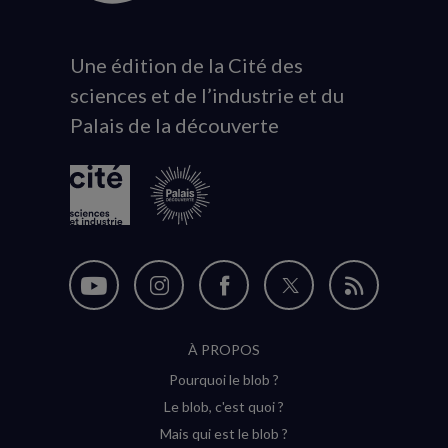
Une édition de la Cité des
Animation
sciences et de l’industrie et du
du
Palais de la découverte
logo
Nous
Nous
Nous
Nous
Flux
suivre
suivre
suivre
suivre
RSS
À PROPOS
sur
sur
sur
sur
Pourquoi le blob ?
YouTube
Instagram
Facebook
Twitter
Le blob, c'est quoi ?
(nouvelle
(nouvelle
(nouvelle
(nouvelle
Mais qui est le blob ?