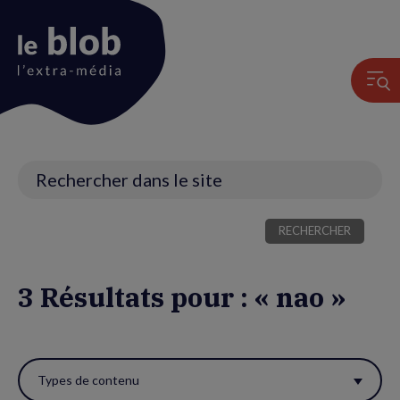
Animation
du
logo
Recherche
3 Résultats pour : « nao »
Utiliser
ces
Types de contenu