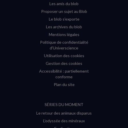
fenêtre)
fenêtre)
fenêtre)
fenêtre)
Les amis du blob
Proposer un sujet au Blob
Le blob s'exporte
Les archives du blob
Mentions légales
Politique de confidentialité
d'Universcience
Utilisation des cookies
Gestion des cookies
Accessibilité : partiellement
conforme
Plan du site
SÉRIES DU MOMENT
Le retour des animaux disparus
L’odyssée des minéraux