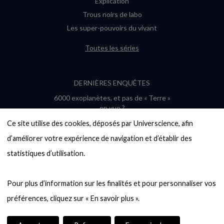
Explication
Trous noirs de labo
Les super-pouvoirs du vivant
Toutes les séries
DERNIÈRES ENQUÊTES
6000 exoplanètes, et pas de « Terre »
en vue ?
Quel avenir pour les cryptos ?
Ce site utilise des cookies, déposés par Universcience, afin 
Un loup préhistorique ressuscité ? La
d’améliorer votre expérience de navigation et d’établir des 
désextinction en question
statistiques d’utilisation.

Entre mathématiques et politique : la
quête d’un vote équitable
Évaluer l’intelligence humaine : un vrai
Pour plus d’information sur les finalités et pour personnaliser vos 
casse-tête
Toutes les enquêtes