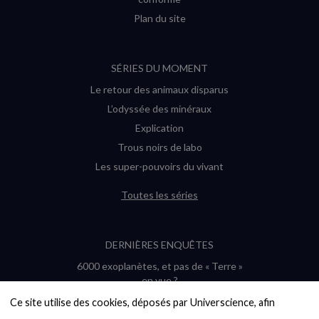
Plan du site
SÉRIES DU MOMENT
Le retour des animaux disparus
L’odyssée des minéraux
Explication
Trous noirs de labo
Les super-pouvoirs du vivant
Toutes les séries
DERNIÈRES ENQUÊTES
6000 exoplanètes, et pas de « Terre »
en vue ?
Quel avenir pour les cryptos ?
Ce site utilise des cookies, déposés par Universcience, afin 
Un loup préhistorique ressuscité ? La