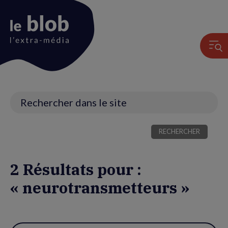
Animation
du
logo
Recherche
2 Résultats pour :
« neurotransmetteurs »
Utiliser