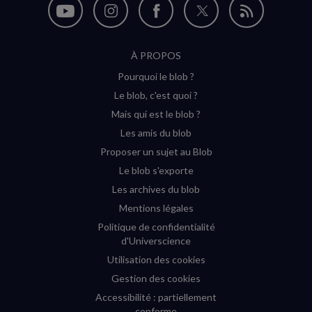
Nous
Nous
Nous
Nous
Flux
suivre
suivre
suivre
suivre
RSS
À PROPOS
sur
sur
sur
sur
Pourquoi le blob ?
YouTube
Instagram
Facebook
Twitter
Le blob, c'est quoi ?
(nouvelle
(nouvelle
(nouvelle
(nouvelle
Mais qui est le blob ?
fenêtre)
fenêtre)
fenêtre)
fenêtre)
Les amis du blob
Proposer un sujet au Blob
Le blob s'exporte
Les archives du blob
Mentions légales
Politique de confidentialité
d'Universcience
Utilisation des cookies
Gestion des cookies
Accessibilité : partiellement
conforme