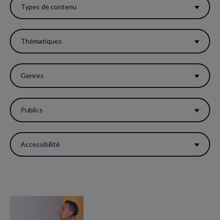
ces
Types de contenu
filtres
pour
Thématiques
réactualiser
la
Genres
page.
Publics
Accessibilité