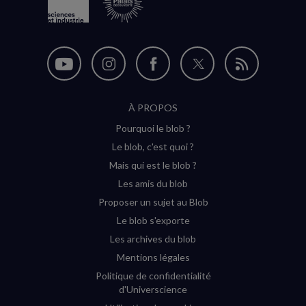
Nous
Nous
Nous
Nous
Flux
suivre
suivre
suivre
suivre
RSS
À PROPOS
sur
sur
sur
sur
Pourquoi le blob ?
YouTube
Instagram
Facebook
Twitter
Le blob, c'est quoi ?
(nouvelle
(nouvelle
(nouvelle
(nouvelle
Mais qui est le blob ?
fenêtre)
fenêtre)
fenêtre)
fenêtre)
Les amis du blob
Proposer un sujet au Blob
Le blob s'exporte
Les archives du blob
Mentions légales
Politique de confidentialité
d'Universcience