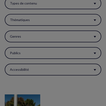
ces
Types de contenu
filtres
pour
Thématiques
réactualiser
la
Genres
page.
Publics
Accessibilité