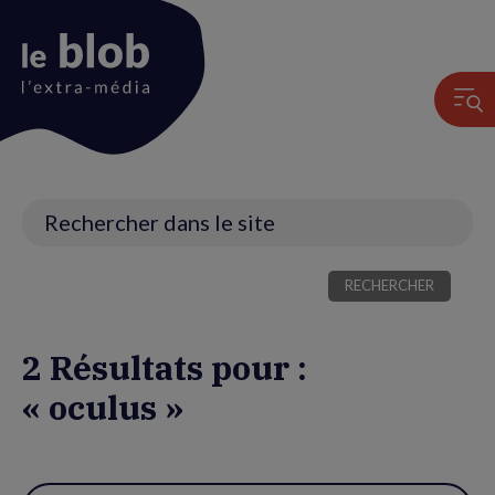
Animation
du
logo
Recherche
2 Résultats pour :
« oculus »
Utiliser