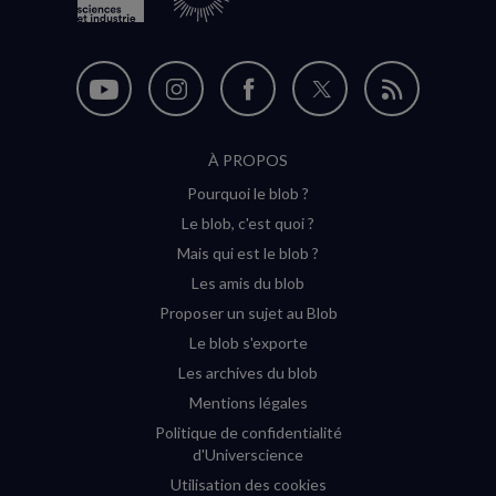
Nous
Nous
Nous
Nous
Flux
suivre
suivre
suivre
suivre
RSS
À PROPOS
sur
sur
sur
sur
Pourquoi le blob ?
YouTube
Instagram
Facebook
Twitter
Le blob, c'est quoi ?
(nouvelle
(nouvelle
(nouvelle
(nouvelle
Mais qui est le blob ?
fenêtre)
fenêtre)
fenêtre)
fenêtre)
Les amis du blob
Proposer un sujet au Blob
Le blob s'exporte
Les archives du blob
Mentions légales
Politique de confidentialité
d'Universcience
Utilisation des cookies