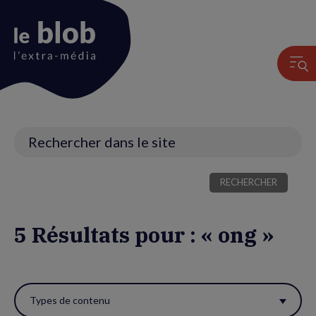
Animation
du
logo
Recherche
5 Résultats pour : « ong »
Utiliser
ces
Types de contenu