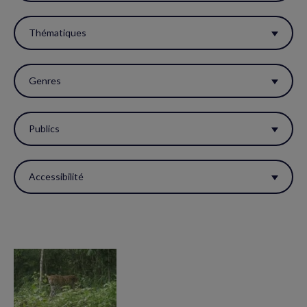
filtres
pour
Thématiques
réactualiser
la
Genres
page.
Publics
Accessibilité