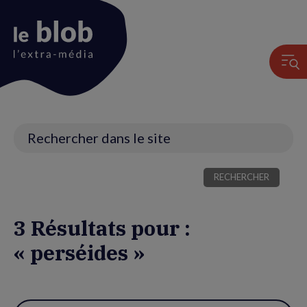
Animation
du
logo
Recherche
3 Résultats pour :
« perséides »
Utiliser