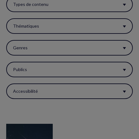
ces
Types de contenu
filtres
pour
Thématiques
réactualiser
la
Genres
page.
Publics
Accessibilité