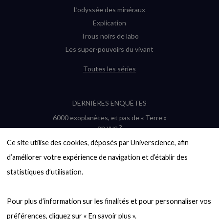
L’odyssée des minéraux
Explication
Trous noirs de labo
Les super-pouvoirs du vivant
Toutes les séries
DERNIÈRES ENQUÊTES
6000 exoplanètes, et pas de « Terre »
en vue ?
Quel avenir pour les cryptos ?
Ce site utilise des cookies, déposés par Universcience, afin 
Un loup préhistorique ressuscité ? La
d’améliorer votre expérience de navigation et d’établir des 
désextinction en question
statistiques d’utilisation.

Entre mathématiques et politique : la
quête d’un vote équitable
Évaluer l’intelligence humaine : un vrai
Pour plus d’information sur les finalités et pour personnaliser vos 
casse-tête