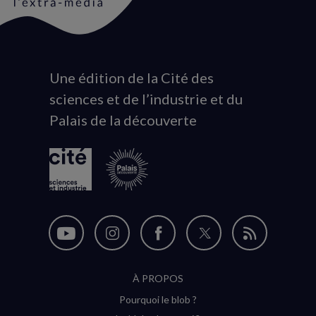
Une édition de la Cité des
Animation
sciences et de l’industrie et du
du
Palais de la découverte
logo
Nous
Nous
Nous
Nous
Flux
suivre
suivre
suivre
suivre
RSS
À PROPOS
sur
sur
sur
sur
Pourquoi le blob ?
YouTube
Instagram
Facebook
Twitter