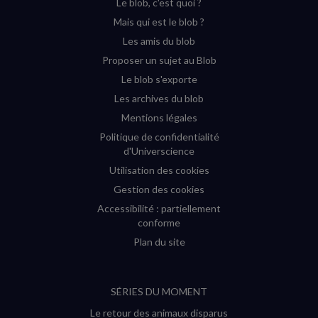
Le blob, c'est quoi ?
(nouvelle
(nouvelle
(nouvelle
(nouvelle
Mais qui est le blob ?
fenêtre)
fenêtre)
fenêtre)
fenêtre)
Les amis du blob
Proposer un sujet au Blob
Le blob s'exporte
Les archives du blob
Mentions légales
Politique de confidentialité
d'Universcience
Utilisation des cookies
Gestion des cookies
Accessibilité : partiellement
conforme
Plan du site
SÉRIES DU MOMENT
Le retour des animaux disparus