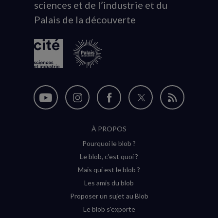
sciences et de l’industrie et du
du
Palais de la découverte
logo
Nous
Nous
Nous
Nous
Flux
suivre
suivre
suivre
suivre
RSS
À PROPOS
sur
sur
sur
sur
Pourquoi le blob ?
YouTube
Instagram
Facebook
Twitter
Le blob, c'est quoi ?
(nouvelle
(nouvelle
(nouvelle
(nouvelle
Mais qui est le blob ?
fenêtre)
fenêtre)
fenêtre)
fenêtre)
Les amis du blob
Proposer un sujet au Blob
Le blob s'exporte