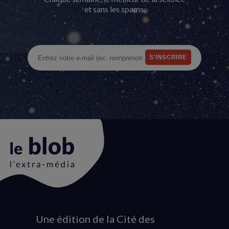
et sans les spams.
Une édition de la Cité des
Animation