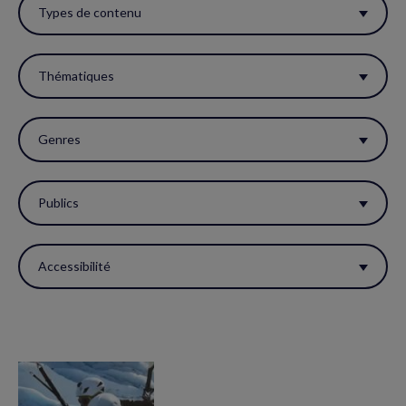
ces
Types de contenu
filtres
pour
Thématiques
réactualiser
la
Genres
page.
Publics
Accessibilité