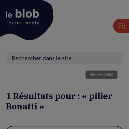
Animation
du
logo
Recherche
1 Résultats pour : « pilier
Bonatti »
Utiliser