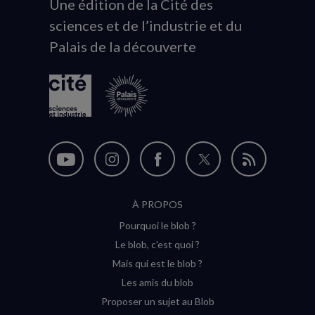
Une édition de la Cité des
Animation
sciences et de l’industrie et du
du
Palais de la découverte
logo
Nous
Nous
Nous
Nous
Flux
suivre
suivre
suivre
suivre
RSS
À PROPOS
sur
sur
sur
sur
Pourquoi le blob ?
YouTube
Instagram
Facebook
Twitter
Le blob, c'est quoi ?
(nouvelle
(nouvelle
(nouvelle
(nouvelle
Mais qui est le blob ?
fenêtre)
fenêtre)
fenêtre)
fenêtre)
Les amis du blob
Proposer un sujet au Blob