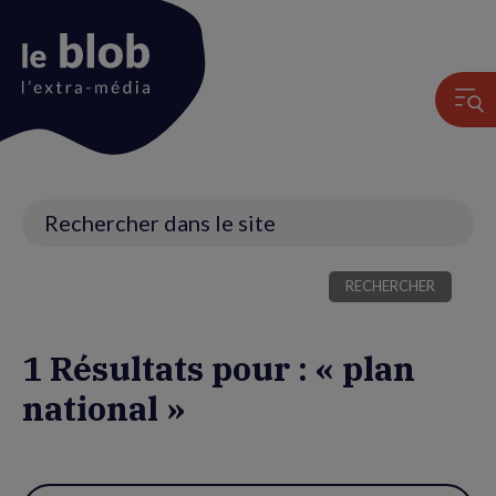
Animation
du
logo
Recherche
1 Résultats pour : « plan
national »
Utiliser