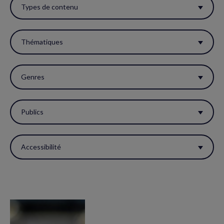
ces
Types de contenu
filtres
pour
Thématiques
réactualiser
la
Genres
page.
Publics
Accessibilité